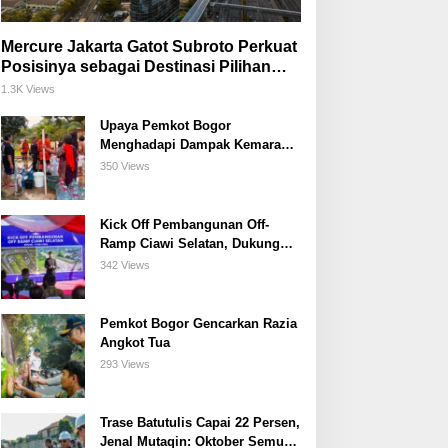
Mercure Jakarta Gatot Subroto Perkuat
Posisinya sebagai Destinasi Pilihan
untuk Bisnis, Staycation, Meeting, dan
1.3K Views
Kuliner di Jakarta Selatan
Upaya Pemkot Bogor
Menghadapi Dampak Kemarau
Panjang
350 Views
Kick Off Pembangunan Off-
Ramp Ciawi Selatan, Dukung
Konektivitas Antarwilayah di
342 Views
Bogor Selatan
Pemkot Bogor Gencarkan Razia
Angkot Tua
293 Views
Trase Batutulis Capai 22 Persen,
Jenal Mutaqin: Oktober Semua