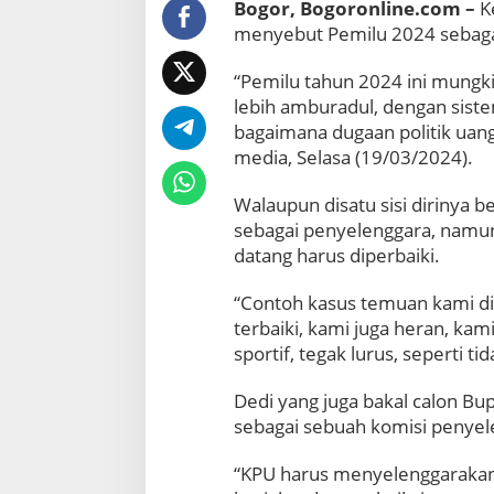
a
Bogor, Bogoronline.com –
K
p
menyebut Pemilu 2024 sebaga
a
n
“Pemilu tahun 2024 ini mungk
K
lebih amburadul, dengan sist
e
bagaimana dugaan politik uang
t
u
media, Selasa (19/03/2024).
a
D
Walaupun disatu sisi dirinya 
P
sebagai penyelenggara, namun
D
datang harus diperbaiki.
P
K
S
“Contoh kasus temuan kami di 
K
terbaiki, kami juga heran, ka
a
sportif, tegak lurus, seperti t
b
u
Dedi yang juga bakal calon Bu
p
sebagai sebuah komisi penyel
a
t
e
“KPU harus menyelenggarakan 
n