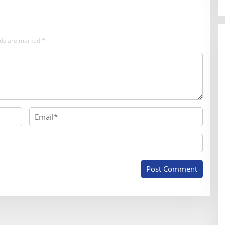
elds are marked
*