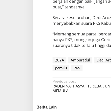
berjalan dengan baik, jangan a
B
buat,” tandasnya.
o
g
Secara keseluruhan, Dedi Aro
o
r
menyebabkan suara PKS Kabup
“Memang semua partai berdamp
hanya PKS, mungkin juga Geri
suaranya tidak terlalu tinggi da
2024
Amburadul
Dedi Ar
pemilu
PKS
P
Previous post
RADEN NATHASYA : TERJEBAK UN
o
MEMULAI
s
t
Berita Lain
n