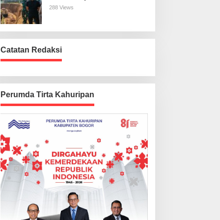
Harus Beres
288 Views
Catatan Redaksi
Perumda Tirta Kahuripan