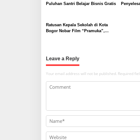
v
Puluhan Santri Belajar Bisnis Gratis
Penyeles
i
Tamansari
Hukum D
g
Ratusan Kepala Sekolah di Kota
a
Bogor Nobar Film “Pramuka”,
t
Dorong Penguatan Pendidikan
Karakter
i
o
Leave a Reply
n
Your email address will not be published.
Required fi