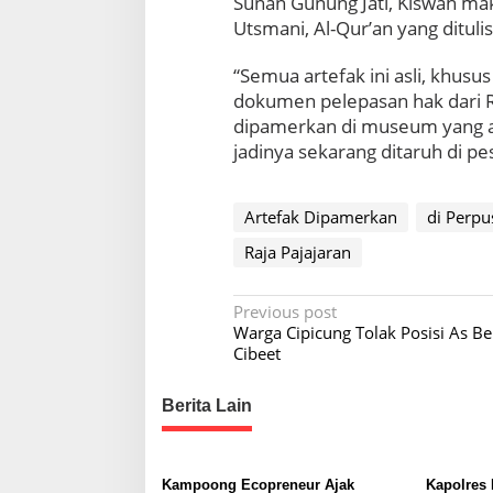
Sunan Gunung Jati, Kiswah mak
Utsmani, Al-Qur’an yang ditulis
“Semua artefak ini asli, khusu
dokumen pelepasan hak dari Ra
dipamerkan di museum yang ak
jadinya sekarang ditaruh di pe
Artefak Dipamerkan
di Perpu
Raja Pajajaran
P
Previous post
Warga Cipicung Tolak Posisi As 
o
Cibeet
s
t
Berita Lain
n
a
Kampoong Ecopreneur Ajak
Kapolres