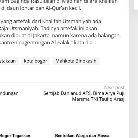
am Baginda Rasulullah di Madinah di era Khalifah
 di daun lontar dan Al-Qur’an kecil.
s yang artefak dari Khalifah Utsmaniyah ada
ja Utsmaniyah. Tadinya artefak ini akan
an dibuat di Jakarta, namun karena ada halangan,
santren pagentongan Al-Falak,” kata dia.
stakaan
kota bogor
Mahkota Binokasih
Next post
Bendungan
Sertijab Danlanud ATS, Bima Arya Puji
Marsma TNI Taufiq Arasj
 Bogor Tegaskan
Bentrokan Warga dan Massa