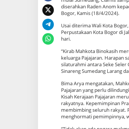
i
diserahkan Raden Anom kepada 
h
d
Bogor, Kamis (18/4/2024).
a
n
Usai diterima Wali Kota Bogor
A
Perpustakaan Kota Bogor di J
r
hari.
t
e
f
“Kirab Mahkota Binokasih mer
a
keluarga Pajajaran. Harapan s
k
silaturahmi antara Seke Seler 
D
Sinareng Sumedang Larang dar
i
p
Bima Arya mengatakan, Mahko
a
m
Pajajaran yang perlu dilindungi
e
Kisah Kerajaan Pajajaran mer
r
rakyatnya. Kepemimpinan Pra
k
membimbing seluruh rakyat. P
a
menghormati pemimpinnya, wa
n
d
i
“Tidak akan ada negara makmur