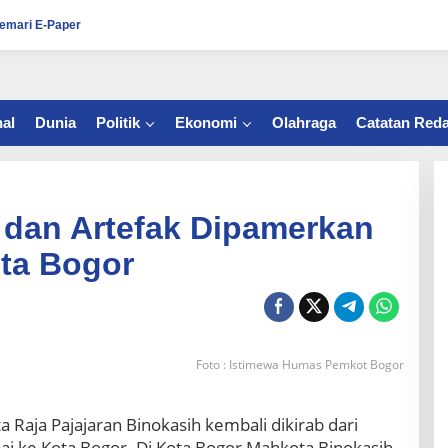
emari E-Paper
al
Dunia
Politik
Ekonomi
Olahraga
Catatan Reda
 dan Artefak Dipamerkan
ota Bogor
Foto : Istimewa Humas Pemkot Bogor
 Raja Pajajaran Binokasih kembali dikirab dari
i ke Kota Bogor. Di Kota Bogor Mahkota Binokasih