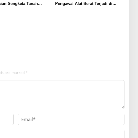
aian Sengketa Tanah
Pengawal Alat Berat Terjadi di
 Harus Lewat Jalur
Sukajaya, Belasan Orang Terluka
amai
elds are marked
*