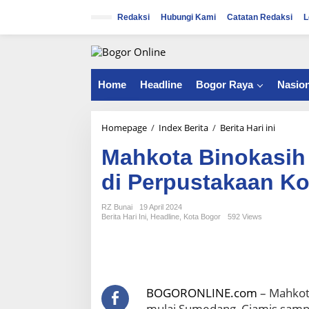
S
k
Redaksi
Hubungi Kami
Catatan Redaksi
L
i
p
t
o
c
Home
Headline
Bogor Raya
Nasion
o
n
t
Homepage
/
Index Berita
/
Berita Hari ini
M
e
a
n
Mahkota Binokasih
h
t
k
di Perpustakaan K
o
t
a
RZ Bunai
19 April 2024
Berita Hari Ini
,
Headline
,
Kota Bogor
592 Views
B
i
n
o
k
a
BOGORONLINE.com
– Mahkota
s
mulai Sumedang, Ciamis sampa