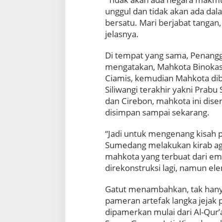
P
unggul dan tidak akan ada dal
e
bersatu. Mari berjabat tangan,
r
jelasnya.
p
u
s
Di tempat yang sama, Penangg
t
mengatakan, Mahkota Binokasih
a
Ciamis, kemudian Mahkota dib
k
Siliwangi terakhir yakni Prab
a
dan Cirebon, mahkota ini dis
a
n
disimpan sampai sekarang.
K
o
“Jadi untuk mengenang kisah p
t
Sumedang melakukan kirab aga
a
mahkota yang terbuat dari emas
B
o
direkonstruksi lagi, namun el
g
o
Gatut menambahkan, tak han
r
pameran artefak langka jejak p
dipamerkan mulai dari Al-Qur’a