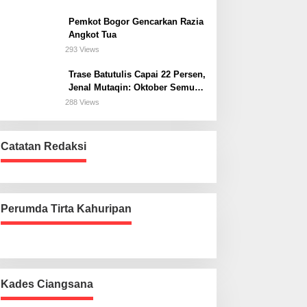
Bogor Selatan
Pemkot Bogor Gencarkan Razia
Angkot Tua
293 Views
Trase Batutulis Capai 22 Persen,
Jenal Mutaqin: Oktober Semua
Harus Beres
288 Views
Catatan Redaksi
Perumda Tirta Kahuripan
Kades Ciangsana