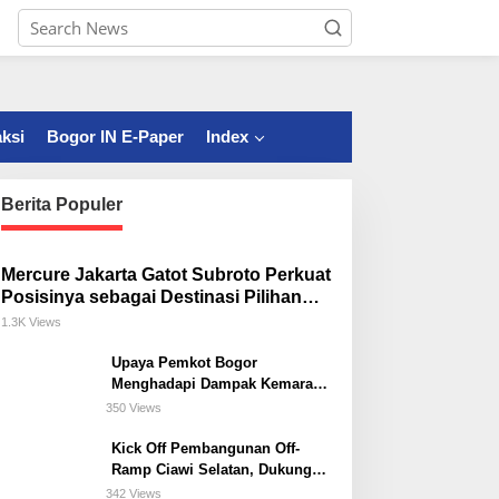
ksi
Bogor IN E-Paper
Index
Berita Populer
Mercure Jakarta Gatot Subroto Perkuat
Posisinya sebagai Destinasi Pilihan
untuk Bisnis, Staycation, Meeting, dan
1.3K Views
Kuliner di Jakarta Selatan
Upaya Pemkot Bogor
Menghadapi Dampak Kemarau
Panjang
350 Views
Kick Off Pembangunan Off-
Ramp Ciawi Selatan, Dukung
Konektivitas Antarwilayah di
342 Views