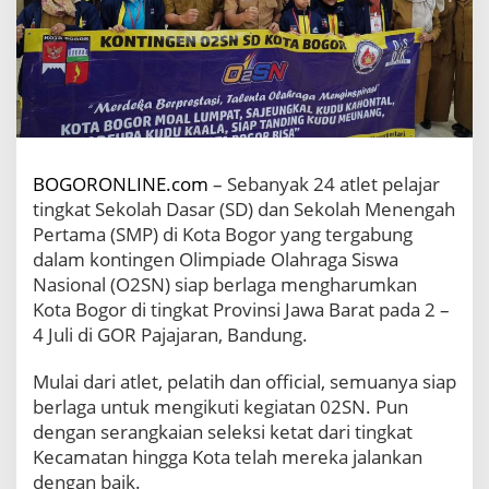
o
t
a
B
o
g
o
r
,
BOGORONLINE.com
– Sebanyak 24 atlet pelajar
2
tingkat Sekolah Dasar (SD) dan Sekolah Menengah
4
Pertama (SMP) di Kota Bogor yang tergabung
A
dalam kontingen Olimpiade Olahraga Siswa
t
l
Nasional (O2SN) siap berlaga mengharumkan
e
Kota Bogor di tingkat Provinsi Jawa Barat pada 2 –
t
4 Juli di GOR Pajajaran, Bandung.
P
e
Mulai dari atlet, pelatih dan official, semuanya siap
l
a
berlaga untuk mengikuti kegiatan 02SN. Pun
j
dengan serangkaian seleksi ketat dari tingkat
a
Kecamatan hingga Kota telah mereka jalankan
r
dengan baik.
B