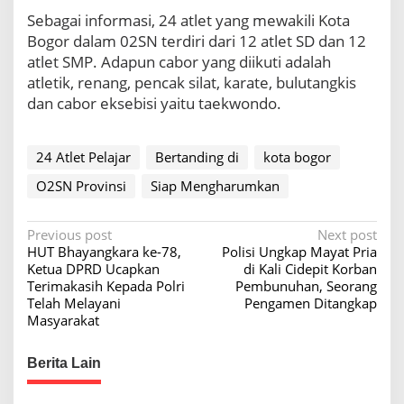
Sebagai informasi, 24 atlet yang mewakili Kota
Bogor dalam 02SN terdiri dari 12 atlet SD dan 12
atlet SMP. Adapun cabor yang diikuti adalah
atletik, renang, pencak silat, karate, bulutangkis
dan cabor eksebisi yaitu taekwondo.
24 Atlet Pelajar
Bertanding di
kota bogor
O2SN Provinsi
Siap Mengharumkan
P
Previous post
Next post
HUT Bhayangkara ke-78,
Polisi Ungkap Mayat Pria
o
Ketua DPRD Ucapkan
di Kali Cidepit Korban
s
Terimakasih Kepada Polri
Pembunuhan, Seorang
Telah Melayani
Pengamen Ditangkap
t
Masyarakat
n
a
Berita Lain
v