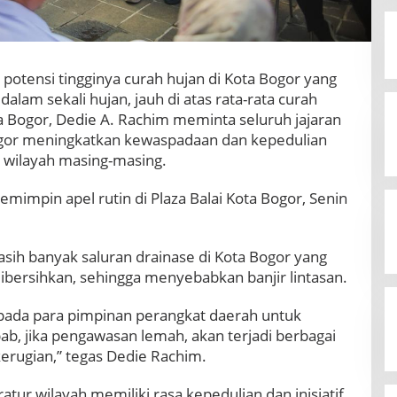
 potensi tingginya curah hujan di Kota Bogor yang
am sekali hujan, jauh di atas rata-rata curah
a Bogor, Dedie A. Rachim meminta seluruh jajaran
gor meningkatkan kewaspadaan dan kepedulian
i wilayah masing-masing.
mimpin apel rutin di Plaza Balai Kota Bogor, Senin
ih banyak saluran drainase di Kota Bogor yang
ibersihkan, sehingga menyebabkan banjir lintasan.
pada para pimpinan perangkat daerah untuk
, jika pengawasan lemah, akan terjadi berbagai
erugian,” tegas Dedie Rachim.
tur wilayah memiliki rasa kepedulian dan inisiatif