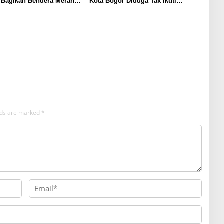
 Bagikan Bendera Merah
Kota Bogor Diduga Tak Ikuti
Warga
Peraturan Perundang-Undangan
Sebagai Pedoman
elds are marked
*