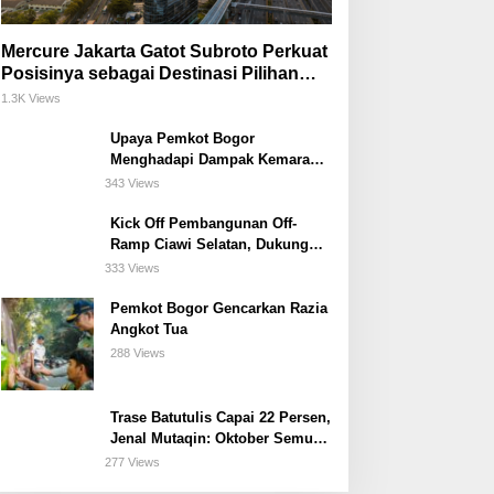
Mercure Jakarta Gatot Subroto Perkuat
Posisinya sebagai Destinasi Pilihan
untuk Bisnis, Staycation, Meeting, dan
1.3K Views
Kuliner di Jakarta Selatan
Upaya Pemkot Bogor
Menghadapi Dampak Kemarau
Panjang
343 Views
Kick Off Pembangunan Off-
Ramp Ciawi Selatan, Dukung
Konektivitas Antarwilayah di
333 Views
Bogor Selatan
Pemkot Bogor Gencarkan Razia
Angkot Tua
288 Views
Trase Batutulis Capai 22 Persen,
Jenal Mutaqin: Oktober Semua
Harus Beres
277 Views