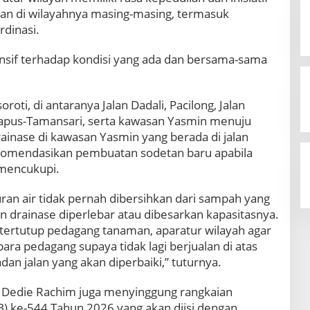
lan di wilayahnya masing-masing, termasuk
dinasi.
onsif terhadap kondisi yang ada dan bersama-sama
roti, di antaranya Jalan Dadali, Pacilong, Jalan
iapus-Tamansari, serta kawasan Yasmin menuju
rainase di kawasan Yasmin yang berada di jalan
komendasikan pembuatan sodetan baru apabila
 mencukupi.
an air tidak pernah dibersihkan dari sampah yang
 drainase diperlebar atau dibesarkan kapasitasnya.
 tertutup pedagang tanaman, aparatur wilayah agar
ara pedagang supaya tidak lagi berjualan di atas
an jalan yang akan diperbaiki,” tuturnya.
ut Dedie Rachim juga menyinggung rangkaian
JB) ke-544 Tahun 2026 yang akan diisi dengan