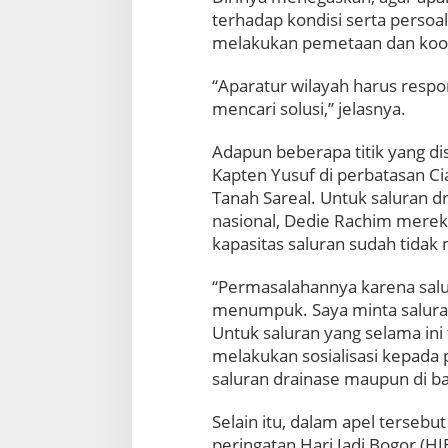
l
terhadap kondisi serta persoa
i
melakukan pemetaan dan koor
a
n
“Aparatur wilayah harus resp
A
mencari solusi,” jelasnya.
p
a
r
Adapun beberapa titik yang diso
a
Kapten Yusuf di perbatasan C
t
Tanah Sareal. Untuk saluran d
u
nasional, Dedie Rachim mere
r
W
kapasitas saluran sudah tidak
i
l
“Permasalahannya karena salur
a
menumpuk. Saya minta saluran
y
Untuk saluran yang selama ini
a
melakukan sosialisasi kepada p
h
saluran drainase maupun di bad
Selain itu, dalam apel terseb
peringatan Hari Jadi Bogor (H