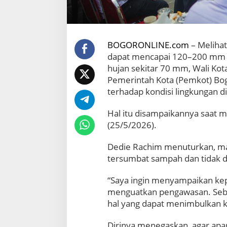
a
n
k
a
n
BOGORONLINE.com
– Melihat
P
dapat mencapai 120–200 mm dal
e
hujan sekitar 70 mm, Wali Kot
n
Pemerintah Kota (Pemkot) Bo
g
a
terhadap kondisi lingkungan d
w
a
Hal itu disampaikannya saat me
s
(25/5/2026).
a
n
Dedie Rachim menuturkan, mas
d
a
tersumbat sampah dan tidak d
n
K
“Saya ingin menyampaikan ke
e
menguatkan pengawasan. Sebab
p
hal yang dapat menimbulkan k
e
d
u
Dirinya menegaskan, agar apara