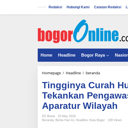
S
k
Redaksi
Hubungi Kami
Catatan Redaksi
L
i
p
t
o
c
o
n
t
Home
Headline
Bogor Raya
Nasion
e
n
t
Homepage
/
Headline
/
beranda
T
i
Tingginya Curah Hu
n
g
Tekankan Pengawa
g
i
Aparatur Wilayah
n
y
a
RZ Bunai
25 May 2026
Beranda
,
Berita Hari Ini
,
Headline
,
Kota Bogor
188 Views
C
u