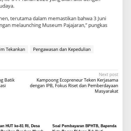
budaya.
men, terutama dalam memastikan bahwa 3 Juni
engan melaunching Museum Pajajaran,” pungkas
im Tekankan
Pengawasan dan Kepedulian
Next post
g Batik
Kampoong Ecopreneur Teken Kerjasama
asi
dengan IPB, Fokus Riset dan Pemberdayaan
Masyarakat
n HUT ke-81 RI, Desa
Soal Pembayaran BPHTB, Bapenda