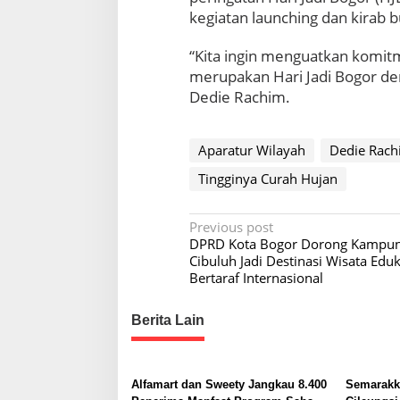
kegiatan launching dan kirab 
“Kita ingin menguatkan komit
merupakan Hari Jadi Bogor d
Dedie Rachim.
Aparatur Wilayah
Dedie Rach
Tingginya Curah Hujan
P
Previous post
DPRD Kota Bogor Dorong Kampun
o
Cibuluh Jadi Destinasi Wisata Eduk
s
Bertaraf Internasional
t
Berita Lain
n
a
v
Alfamart dan Sweety Jangkau 8.400
Semarakka