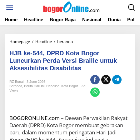
S
k
i
Home
Headline
Bogor Raya
Nasional
Dunia
Politi
p
t
o
c
Homepage
/
Headline
/
beranda
H
o
J
n
HJB ke-544, DPRD Kota Bogor
B
t
k
Luncurkan Perda Versi Braille untuk
e
e
Aksesibilitas Disabilitas
n
-
t
5
RZ Bunai
3 June 2026
4
Beranda
,
Berita Hari Ini
,
Headline
,
Kota Bogor
221
4
Views
,
D
P
R
BOGORONLINE.com
– Dewan Perwakilan Rakyat
D
Daerah (DPRD) Kota Bogor membuat gebrakan
K
o
baru dalam momentum peringatan Hari Jadi
t
Bogor (HJB) ke-544. Sebagai wujud nyata