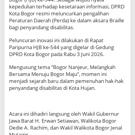
a
kepedulian terhadap kesetaraan informasi, DPRD
B
Kota Bogor resmi meluncurkan pengalihan
o
Peraturan Daerah (Perda) ke dalam aksara Braille
g
o
bagi penyandang disabilitas.
r
L
​Peluncuran inovasi ini dilakukan di Rapat
u
Paripurna HJB ke-544 yang digelar di Gedung
n
DPRD Kota Bogor pada Rabu 3 Juni 2026.
c
u
r
Mengusung tema “Bogor Nanjeur, Melangkah
k
Bersama Menuju Bogor Maju”, momen ini
a
menjadi sejarah baru dalam pemenuhan hak-hak
n
penyandang disabilitas di Kota Hujan.
P
e
r
d
a
​Acara ini dihadiri langsung oleh Wakil Gubernur
V
Jawa Barat H. Erwan Setiawan, Walikota Bogor
e
Dedie A. Rachim, dan Wakil Walikota Bogor Jenal
r
Mutaqin.
s