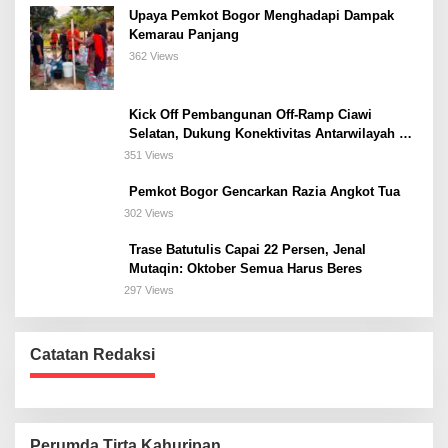
Upaya Pemkot Bogor Menghadapi Dampak
Kemarau Panjang
362 Views
Kick Off Pembangunan Off-Ramp Ciawi
Selatan, Dukung Konektivitas Antarwilayah di
Bogor Selatan
351 Views
Pemkot Bogor Gencarkan Razia Angkot Tua
302 Views
Trase Batutulis Capai 22 Persen, Jenal
Mutaqin: Oktober Semua Harus Beres
297 Views
Catatan Redaksi
Perumda Tirta Kahuripan