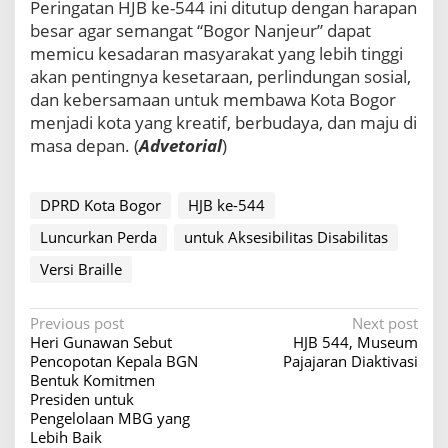
​Peringatan HJB ke-544 ini ditutup dengan harapan
besar agar semangat “Bogor Nanjeur” dapat
memicu kesadaran masyarakat yang lebih tinggi
akan pentingnya kesetaraan, perlindungan sosial,
dan kebersamaan untuk membawa Kota Bogor
menjadi kota yang kreatif, berbudaya, dan maju di
masa depan. (
Advetorial
)
DPRD Kota Bogor
HJB ke-544
Luncurkan Perda
untuk Aksesibilitas Disabilitas
Versi Braille
P
Previous post
Next post
Heri Gunawan Sebut
HJB 544, Museum
o
Pencopotan Kepala BGN
Pajajaran Diaktivasi
s
Bentuk Komitmen
Presiden untuk
t
Pengelolaan MBG yang
n
Lebih Baik