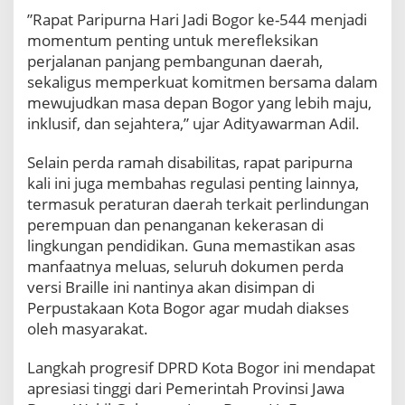
t
​”Rapat Paripurna Hari Jadi Bogor ke-544 menjadi
a
momentum penting untuk merefleksikan
s
D
perjalanan panjang pembangunan daerah,
i
sekaligus memperkuat komitmen bersama dalam
s
mewujudkan masa depan Bogor yang lebih maju,
a
inklusif, dan sejahtera,” ujar Adityawarman Adil.
b
i
l
​Selain perda ramah disabilitas, rapat paripurna
i
kali ini juga membahas regulasi penting lainnya,
t
termasuk peraturan daerah terkait perlindungan
a
perempuan dan penanganan kekerasan di
s
lingkungan pendidikan. Guna memastikan asas
manfaatnya meluas, seluruh dokumen perda
versi Braille ini nantinya akan disimpan di
Perpustakaan Kota Bogor agar mudah diakses
oleh masyarakat.
​Langkah progresif DPRD Kota Bogor ini mendapat
apresiasi tinggi dari Pemerintah Provinsi Jawa