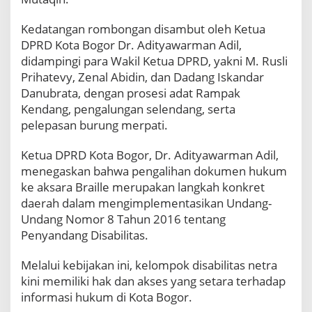
i
B
Kedatangan rombongan disambut oleh Ketua
r
DPRD Kota Bogor Dr. Adityawarman Adil,
a
didampingi para Wakil Ketua DPRD, yakni M. Rusli
i
Prihatevy, Zenal Abidin, dan Dadang Iskandar
l
l
Danubrata, dengan prosesi adat Rampak
e
Kendang, pengalungan selendang, serta
u
pelepasan burung merpati.
n
t
​Ketua DPRD Kota Bogor, Dr. Adityawarman Adil,
u
menegaskan bahwa pengalihan dokumen hukum
k
A
ke aksara Braille merupakan langkah konkret
k
daerah dalam mengimplementasikan Undang-
s
Undang Nomor 8 Tahun 2016 tentang
e
Penyandang Disabilitas.
s
i
b
Melalui kebijakan ini, kelompok disabilitas netra
i
kini memiliki hak dan akses yang setara terhadap
l
informasi hukum di Kota Bogor.
i