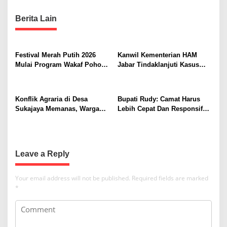
a
Berita Lain
v
i
g
Festival Merah Putih 2026
Kanwil Kementerian HAM
a
Mulai Program Wakaf Pohon
Jabar Tindaklanjuti Kasus
Alpukat untuk Rumah Ibadah
Sukajaya, Dorong
t
Penyelesaian Konflik
i
Berkeadilan
Konflik Agraria di Desa
Bupati Rudy: Camat Harus
o
Sukajaya Memanas, Warga
Lebih Cepat Dan Responsif
Desak Penggusuran
Ke Warganya
n
Dihentikan
Leave a Reply
Your email address will not be published.
Required fields are marked
*