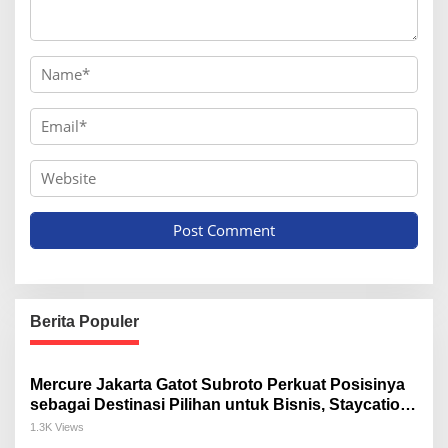
Berita Populer
Mercure Jakarta Gatot Subroto Perkuat Posisinya
sebagai Destinasi Pilihan untuk Bisnis, Staycation,
Meeting, dan Kuliner di Jakarta Selatan
1.3K Views