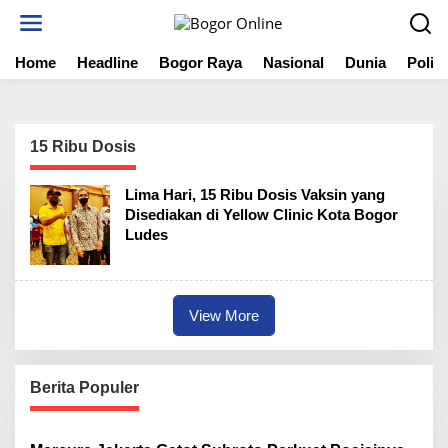
S
k
i
Home
Headline
Bogor Raya
Nasional
Dunia
Politi
p
t
o
c
o
15 Ribu Dosis
n
t
Lima Hari, 15 Ribu Dosis Vaksin yang
e
Disediakan di Yellow Clinic Kota Bogor
n
Ludes
t
View More
Berita Populer