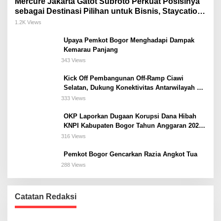
Mercure Jakarta Gatot Subroto Perkuat Posisinya
sebagai Destinasi Pilihan untuk Bisnis, Staycation,
Meeting, dan Kuliner di Jakarta Selatan
1.2K Views
Upaya Pemkot Bogor Menghadapi Dampak
Kemarau Panjang
343 Views
Kick Off Pembangunan Off-Ramp Ciawi
Selatan, Dukung Konektivitas Antarwilayah di
Bogor Selatan
333 Views
OKP Laporkan Dugaan Korupsi Dana Hibah
KNPI Kabupaten Bogor Tahun Anggaran 2025
Ke Kejaksaan
316 Views
Pemkot Bogor Gencarkan Razia Angkot Tua
288 Views
Catatan Redaksi