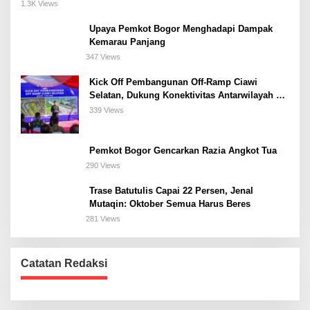
Meeting, dan Kuliner di Jakarta Selatan
1.3K Views
Upaya Pemkot Bogor Menghadapi Dampak
Kemarau Panjang
347 Views
Kick Off Pembangunan Off-Ramp Ciawi
Selatan, Dukung Konektivitas Antarwilayah di
Bogor Selatan
339 Views
Pemkot Bogor Gencarkan Razia Angkot Tua
290 Views
Trase Batutulis Capai 22 Persen, Jenal
Mutaqin: Oktober Semua Harus Beres
281 Views
Catatan Redaksi