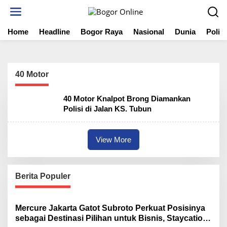
S
k
i
Home
Headline
Bogor Raya
Nasional
Dunia
Politi
p
t
o
c
o
40 Motor
n
t
40 Motor Knalpot Brong Diamankan
e
Polisi di Jalan KS. Tubun
n
t
View More
Berita Populer
Mercure Jakarta Gatot Subroto Perkuat Posisinya
sebagai Destinasi Pilihan untuk Bisnis, Staycation,