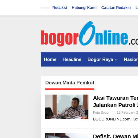
S
k
Redaksi
Hubungi Kami
Catatan Redaksi
L
i
p
t
o
c
o
n
t
Home
Headline
Bogor Raya
Nasion
e
n
t
Dewan Minta Pemkot
Aksi Tawuran Te
Jalankan Patroli
Kota Bogor
|
12 February 
BOGORONLINE.com, Kota 
Defisit, Dewan 