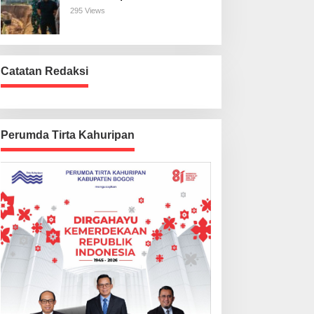
Harus Beres
295 Views
Catatan Redaksi
Perumda Tirta Kahuripan