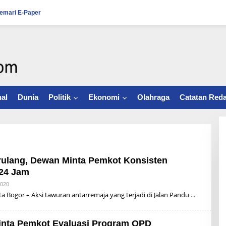
emari E-Paper
al
Dunia
Politik
Ekonomi
Olahraga
Catatan Reda
rulang, Dewan Minta Pemkot Konsisten
 24 Jam
2020
B
Y
Bogor – Aksi tawuran antarremaja yang terjadi di Jalan Pandu
R
Z
B
U
Minta Pemkot Evaluasi Program OPD