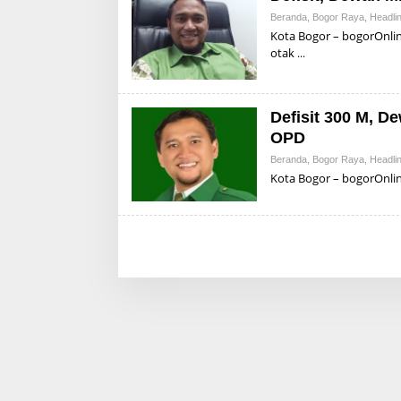
Beranda
,
Bogor Raya
,
Headli
Kota Bogor – bogorOnli
otak
Defisit 300 M, D
OPD
Beranda
,
Bogor Raya
,
Headli
Kota Bogor – bogorOnli