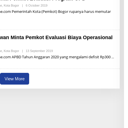
N
A
ne
,
Kota Bogor
|
6 October 2019
B
I
Y
ne.com Pemerintah Kota (Pemkot) Bogor rupanya harus memutar
R
Z
B
U
N
A
ewan Minta Pemkot Evaluasi Biaya Operasional
I
ne
,
Kota Bogor
|
13 September 2019
B
Y
ne.com APBD Tahun Anggaran 2020 yang mengalami defisit Rp300
R
Z
B
U
N
View More
A
I