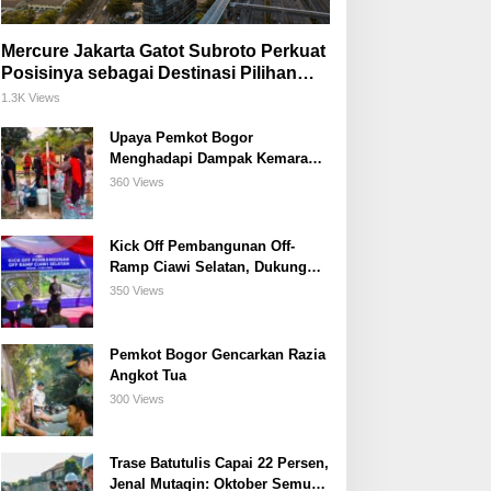
Mercure Jakarta Gatot Subroto Perkuat
Posisinya sebagai Destinasi Pilihan
untuk Bisnis, Staycation, Meeting, dan
1.3K Views
Kuliner di Jakarta Selatan
Upaya Pemkot Bogor
Menghadapi Dampak Kemarau
Panjang
360 Views
Kick Off Pembangunan Off-
Ramp Ciawi Selatan, Dukung
Konektivitas Antarwilayah di
350 Views
Bogor Selatan
Pemkot Bogor Gencarkan Razia
Angkot Tua
300 Views
Trase Batutulis Capai 22 Persen,
Jenal Mutaqin: Oktober Semua