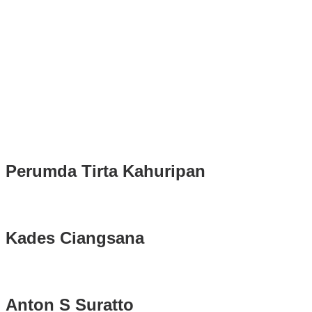
Puluhan Ribu Masyarakat Bumi Tegar Beriman, Sambut Sukacita
Kedatangan Bupati Rudy Susmanto dan Wakil Bupati Bogor Ade
Ruhandi
Rudy Susmanto dan Ade Ruhandi Resmi Dilantik Presiden
Prabowo Sebagai Bupati Bogor dan Wakil Bupati Bogor Periode
2025-2030
Longsor di Sukajaya, Logistik Hasil Pemungutan Suara Pilkada
Serentak 2024 di Kabupaten Bogor Belum Bisa di Angkut ke PPS
Perumda Tirta Kahuripan
Kades Ciangsana
Anton S Suratto