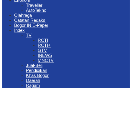
Ekonomi
Traveller
AutoTekno
Olahraga
Catatan Redaksi
Bogor IN E-Paper
Index
TV
RCTI
RCTI+
GTV
INEWS
MNCTV
Jual-Beli
Pendidikan
Khas Bogor
Daerah
Ragam
The Jungle Waterpark Bogor Kembali Raih Top Brand Award 2026
DPRD Kota Bogor Evaluasi DTSEN Bansos Pasca Ground
Checking
Muscab VII Hiswana Migas Bogor Digelar, Dedie Rachim