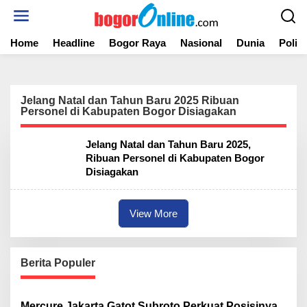
S
k
i
Home
Headline
Bogor Raya
Nasional
Dunia
Politi
p
t
o
c
o
Jelang Natal dan Tahun Baru 2025 Ribuan
n
Personel di Kabupaten Bogor Disiagakan
t
e
Jelang Natal dan Tahun Baru 2025,
n
Ribuan Personel di Kabupaten Bogor
t
Disiagakan
View More
Berita Populer
Mercure Jakarta Gatot Subroto Perkuat Posisinya