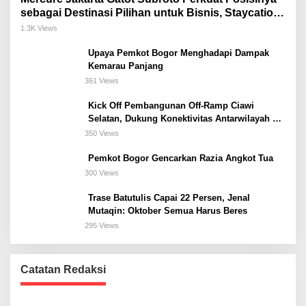
sebagai Destinasi Pilihan untuk Bisnis, Staycation,
Meeting, dan Kuliner di Jakarta Selatan
1.3K Views
Upaya Pemkot Bogor Menghadapi Dampak
Kemarau Panjang
361 Views
Kick Off Pembangunan Off-Ramp Ciawi
Selatan, Dukung Konektivitas Antarwilayah di
Bogor Selatan
350 Views
Pemkot Bogor Gencarkan Razia Angkot Tua
300 Views
Trase Batutulis Capai 22 Persen, Jenal
Mutaqin: Oktober Semua Harus Beres
295 Views
Catatan Redaksi