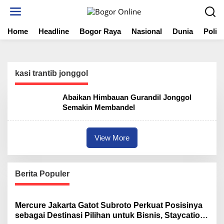
S
k
i
Home
Headline
Bogor Raya
Nasional
Dunia
Politi
p
t
o
c
o
kasi trantib jonggol
n
t
Abaikan Himbauan Gurandil Jonggol
e
Semakin Membandel
n
t
View More
Berita Populer
Mercure Jakarta Gatot Subroto Perkuat Posisinya
sebagai Destinasi Pilihan untuk Bisnis, Staycation,