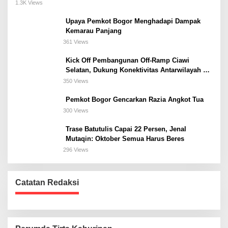
Meeting, dan Kuliner di Jakarta Selatan
1.3K Views
Upaya Pemkot Bogor Menghadapi Dampak
Kemarau Panjang
361 Views
Kick Off Pembangunan Off-Ramp Ciawi
Selatan, Dukung Konektivitas Antarwilayah di
Bogor Selatan
350 Views
Pemkot Bogor Gencarkan Razia Angkot Tua
300 Views
Trase Batutulis Capai 22 Persen, Jenal
Mutaqin: Oktober Semua Harus Beres
296 Views
Catatan Redaksi