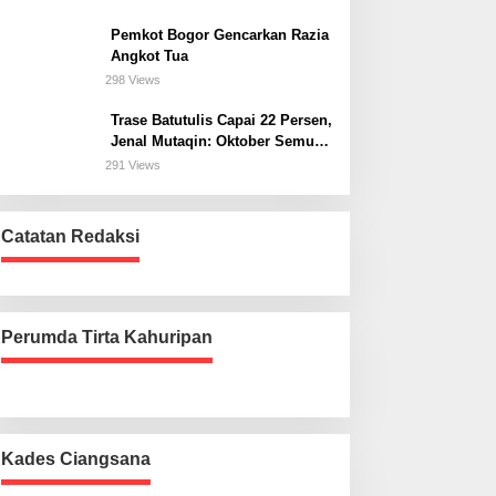
Bogor Selatan
Pemkot Bogor Gencarkan Razia
Angkot Tua
298 Views
Trase Batutulis Capai 22 Persen,
Jenal Mutaqin: Oktober Semua
Harus Beres
291 Views
Catatan Redaksi
Perumda Tirta Kahuripan
Kades Ciangsana