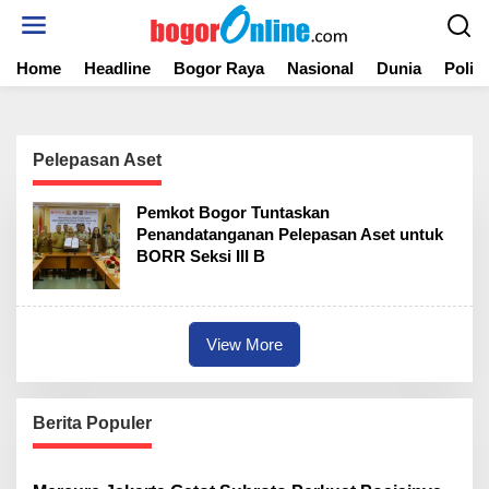
S
k
i
Home
Headline
Bogor Raya
Nasional
Dunia
Politi
p
t
o
c
o
Pelepasan Aset
n
t
Pemkot Bogor Tuntaskan
e
Penandatanganan Pelepasan Aset untuk
n
BORR Seksi III B
t
View More
Berita Populer