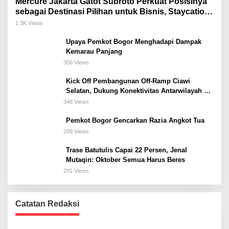
Mercure Jakarta Gatot Subroto Perkuat Posisinya
sebagai Destinasi Pilihan untuk Bisnis, Staycation,
Meeting, dan Kuliner di Jakarta Selatan
1.3K Views
Upaya Pemkot Bogor Menghadapi Dampak
Kemarau Panjang
356 Views
Kick Off Pembangunan Off-Ramp Ciawi
Selatan, Dukung Konektivitas Antarwilayah di
Bogor Selatan
348 Views
Pemkot Bogor Gencarkan Razia Angkot Tua
299 Views
Trase Batutulis Capai 22 Persen, Jenal
Mutaqin: Oktober Semua Harus Beres
291 Views
Catatan Redaksi