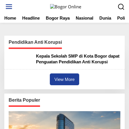
S
k
i
Home
Headline
Bogor Raya
Nasional
Dunia
Politi
p
t
o
c
o
Pendidikan Anti Korupsi
n
t
Kepala Sekolah SMP di Kota Bogor dapat
e
Penguatan Pendidikan Anti Korupsi
n
t
View More
Berita Populer