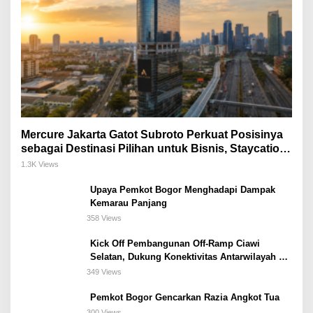
Mercure Jakarta Gatot Subroto Perkuat Posisinya
sebagai Destinasi Pilihan untuk Bisnis, Staycation,
Meeting, dan Kuliner di Jakarta Selatan
1.3K Views
Upaya Pemkot Bogor Menghadapi Dampak
Kemarau Panjang
358 Views
Kick Off Pembangunan Off-Ramp Ciawi
Selatan, Dukung Konektivitas Antarwilayah di
Bogor Selatan
349 Views
Pemkot Bogor Gencarkan Razia Angkot Tua
300 Views