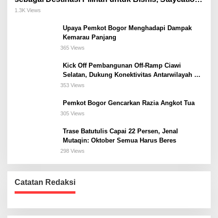
Meeting, dan Kuliner di Jakarta Selatan
1.3K Views
Upaya Pemkot Bogor Menghadapi Dampak
Kemarau Panjang
365 Views
Kick Off Pembangunan Off-Ramp Ciawi
Selatan, Dukung Konektivitas Antarwilayah di
Bogor Selatan
353 Views
Pemkot Bogor Gencarkan Razia Angkot Tua
305 Views
Trase Batutulis Capai 22 Persen, Jenal
Mutaqin: Oktober Semua Harus Beres
298 Views
Catatan Redaksi