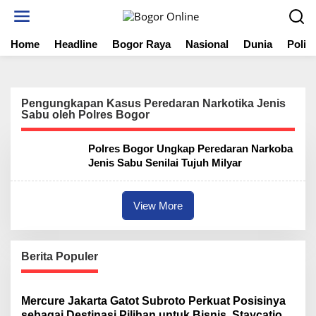
S
k
i
Home
Headline
Bogor Raya
Nasional
Dunia
Politi
p
t
o
c
o
Pengungkapan Kasus Peredaran Narkotika Jenis
n
Sabu oleh Polres Bogor
t
e
Polres Bogor Ungkap Peredaran Narkoba
n
Jenis Sabu Senilai Tujuh Milyar
t
View More
Berita Populer
Mercure Jakarta Gatot Subroto Perkuat Posisinya
sebagai Destinasi Pilihan untuk Bisnis, Staycation,