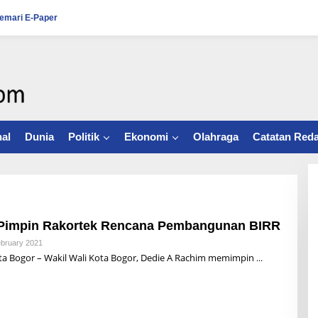
emari E-Paper
al
Dunia
Politik
Ekonomi
Olahraga
Catatan Reda
 Pimpin Rakortek Rencana Pembangunan BIRR
ebruary 2021
B
Y
 Bogor – Wakil Wali Kota Bogor, Dedie A Rachim memimpin
R
Z
B
U
N
A