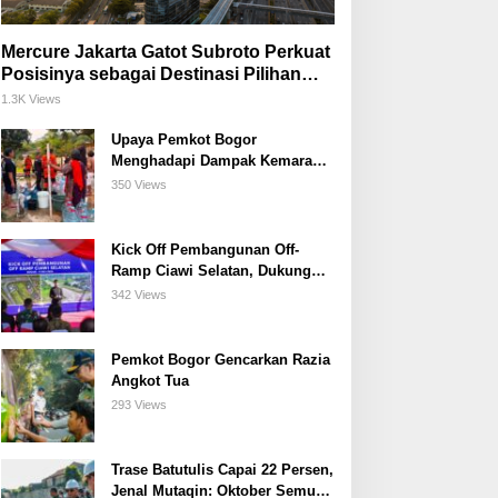
Mercure Jakarta Gatot Subroto Perkuat
Posisinya sebagai Destinasi Pilihan
untuk Bisnis, Staycation, Meeting, dan
1.3K Views
Kuliner di Jakarta Selatan
Upaya Pemkot Bogor
Menghadapi Dampak Kemarau
Panjang
350 Views
Kick Off Pembangunan Off-
Ramp Ciawi Selatan, Dukung
Konektivitas Antarwilayah di
342 Views
Bogor Selatan
Pemkot Bogor Gencarkan Razia
Angkot Tua
293 Views
Trase Batutulis Capai 22 Persen,
Jenal Mutaqin: Oktober Semua