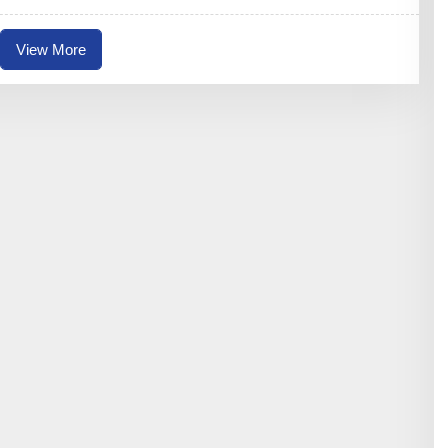
I
View More