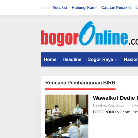
S
k
Redaksi
Hubungi Kami
Catatan Redaksi
L
i
p
t
o
c
o
n
t
Home
Headline
Bogor Raya
Nasion
e
n
t
Rencana Pembangunan BIRR
Wawalkot Dedie
Headline
,
Kota Bogor
|
6 F
BOGORONLINE.com, Kota