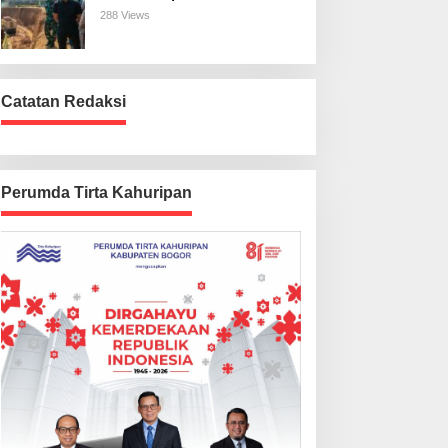
Harus Beres
288 Views
Catatan Redaksi
Perumda Tirta Kahuripan