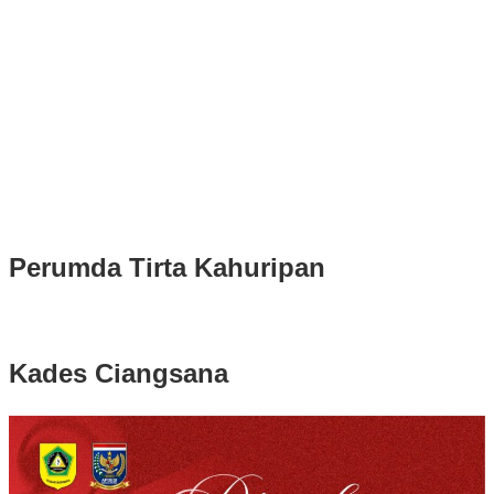
Puluhan Ribu Masyarakat Bumi Tegar Beriman, Sambut Sukacita
Kedatangan Bupati Rudy Susmanto dan Wakil Bupati Bogor Ade
Ruhandi
Rudy Susmanto dan Ade Ruhandi Resmi Dilantik Presiden
Prabowo Sebagai Bupati Bogor dan Wakil Bupati Bogor Periode
2025-2030
Longsor di Sukajaya, Logistik Hasil Pemungutan Suara Pilkada
Serentak 2024 di Kabupaten Bogor Belum Bisa di Angkut ke PPS
Perumda Tirta Kahuripan
Kades Ciangsana