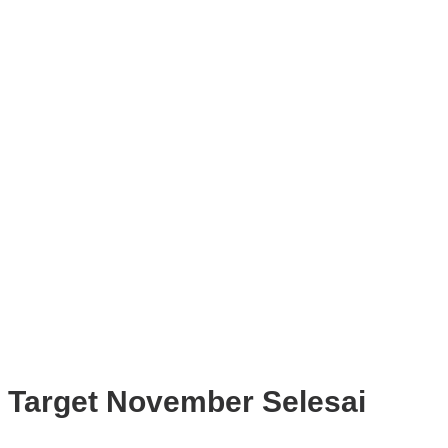
Tekankan Integritas dan Ketahanan Energi
Upaya Pemkot Bogor Menghadapi Dampak Kemarau Panjang
Pengelolaan Sampah Berbasis Waste to Energy Butuh Kolaborasi
Semua Pihak
PWI, KONI, KNPI, Kadin, dan Blackcats Gelar Nobar Final Piala
Dunia 2026 Bersama Walikota Bogor
Infrastruktur, Transportasi, dan Mobilitas di Bawah Nahkoda
Dedie-Jenal
Kota dan Kabupaten Bogor Percepat Persiapan Pembangunan
PSEL Bogor Raya
DPRD Kota Bogor Soroti Jalan Kotor Akibat Proyek Trase Baru
Batutulis
Target November Selesai