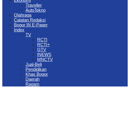
Ekonomi
Traveller
AutoTekno
Olahraga
Catatan Redaksi
Bogor IN E-Paper
Index
TV
RCTI
RCTI+
GTV
INEWS
MNCTV
Jual-Beli
Pendidikan
Khas Bogor
Daerah
Ragam
The Jungle Waterpark Bogor Kembali Raih Top Brand Award 2026
DPRD Kota Bogor Evaluasi DTSEN Bansos Pasca Ground
Checking
Muscab VII Hiswana Migas Bogor Digelar, Dedie Rachim