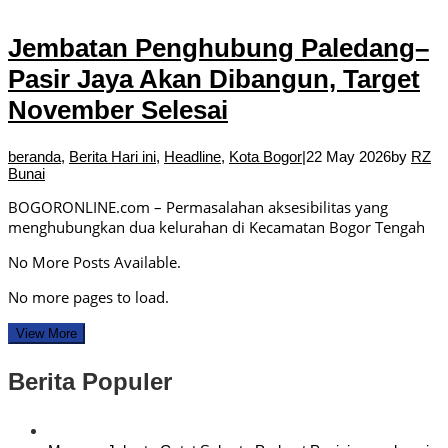
Jembatan Penghubung Paledang–
Pasir Jaya Akan Dibangun, Target
November Selesai
beranda
,
Berita Hari ini
,
Headline
,
Kota Bogor
|
22 May 2026
by
RZ
Bunai
BOGORONLINE.com – Permasalahan aksesibilitas yang
menghubungkan dua kelurahan di Kecamatan Bogor Tengah
No More Posts Available.
No more pages to load.
View More
Berita Populer