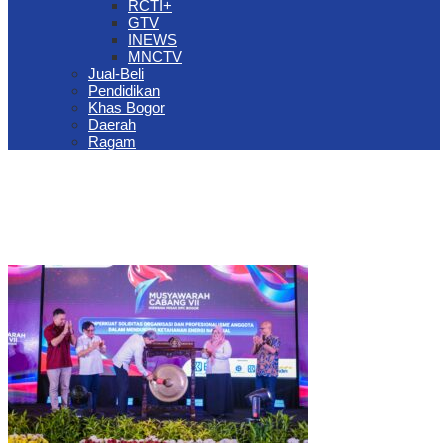
RCTI+
GTV
INEWS
MNCTV
Jual-Beli
Pendidikan
Khas Bogor
Daerah
Ragam
The Jungle Waterpark Bogor Kembali Raih Top Brand Award 2026
DPRD Kota Bogor Evaluasi DTSEN Bansos Pasca Ground
Checking