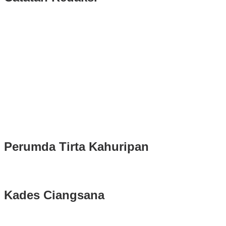
Puluhan Ribu Masyarakat Bumi Tegar Beriman, Sambut Sukacita
Kedatangan Bupati Rudy Susmanto dan Wakil Bupati Bogor Ade
Ruhandi
Rudy Susmanto dan Ade Ruhandi Resmi Dilantik Presiden
Prabowo Sebagai Bupati Bogor dan Wakil Bupati Bogor Periode
2025-2030
Longsor di Sukajaya, Logistik Hasil Pemungutan Suara Pilkada
Serentak 2024 di Kabupaten Bogor Belum Bisa di Angkut ke PPS
Perumda Tirta Kahuripan
Kades Ciangsana