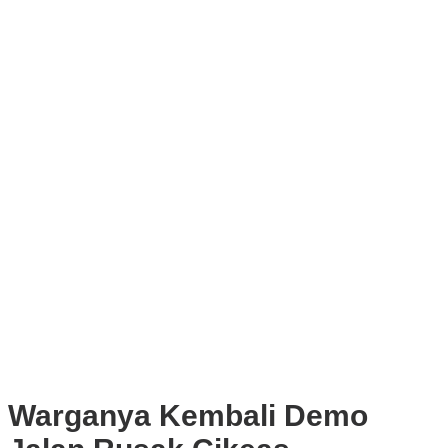
Muscab VII Hiswana Migas Bogor Digelar, Dedie Rachim
Tekankan Integritas dan Ketahanan Energi
Upaya Pemkot Bogor Menghadapi Dampak Kemarau Panjang
Pengelolaan Sampah Berbasis Waste to Energy Butuh Kolaborasi
Semua Pihak
PWI, KONI, KNPI, Kadin, dan Blackcats Gelar Nobar Final Piala
Dunia 2026 Bersama Walikota Bogor
Infrastruktur, Transportasi, dan Mobilitas di Bawah Nahkoda
Dedie-Jenal
Kota dan Kabupaten Bogor Percepat Persiapan Pembangunan
PSEL Bogor Raya
DPRD Kota Bogor Soroti Jalan Kotor Akibat Proyek Trase Baru
Batutulis
Warganya Kembali Demo