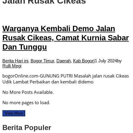
Jalan Rusak Cikeas
Warganya Kembali Demo Jalan
Rusak Cikeas, Camat Kurnia Sabar
Dan Tunggu
Berita Hari ini
,
Bogor Timur
,
Daerah
,
Kab Bogor
|
1 July 2024
by
Rulli Megi
bogorOnline.com-GUNUNG PUTRI Masalah jalan rusak Cikeas
Udik Lambat Perbaikan dan kembali didemo
No More Posts Available.
No more pages to load.
View More
Berita Populer