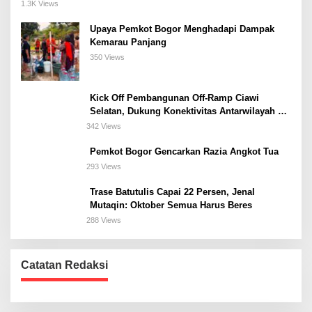
Meeting, dan Kuliner di Jakarta Selatan
1.3K Views
Upaya Pemkot Bogor Menghadapi Dampak
Kemarau Panjang
350 Views
Kick Off Pembangunan Off-Ramp Ciawi
Selatan, Dukung Konektivitas Antarwilayah di
Bogor Selatan
342 Views
Pemkot Bogor Gencarkan Razia Angkot Tua
293 Views
Trase Batutulis Capai 22 Persen, Jenal
Mutaqin: Oktober Semua Harus Beres
288 Views
Catatan Redaksi