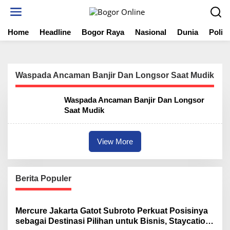
S
k
i
Home
Headline
Bogor Raya
Nasional
Dunia
Politi
p
t
o
c
o
Waspada Ancaman Banjir Dan Longsor Saat Mudik
n
t
Waspada Ancaman Banjir Dan Longsor
e
Saat Mudik
n
t
View More
Berita Populer
Mercure Jakarta Gatot Subroto Perkuat Posisinya
sebagai Destinasi Pilihan untuk Bisnis, Staycation,