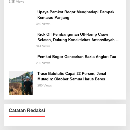
Meeting, dan Kuliner di Jakarta Selatan
1.3K Views
Upaya Pemkot Bogor Menghadapi Dampak
Kemarau Panjang
349 Views
Kick Off Pembangunan Off-Ramp Ciawi
Selatan, Dukung Konektivitas Antarwilayah di
Bogor Selatan
341 Views
Pemkot Bogor Gencarkan Razia Angkot Tua
292 Views
Trase Batutulis Capai 22 Persen, Jenal
Mutaqin: Oktober Semua Harus Beres
285 Views
Catatan Redaksi