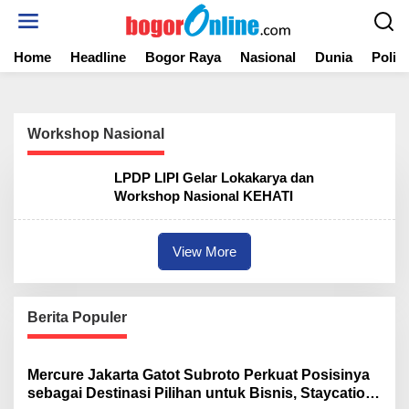
S
k
i
Home
Headline
Bogor Raya
Nasional
Dunia
Politi
p
t
o
c
o
Workshop Nasional
n
t
LPDP LIPI Gelar Lokakarya dan
e
Workshop Nasional KEHATI
n
t
View More
Berita Populer
Mercure Jakarta Gatot Subroto Perkuat Posisinya
sebagai Destinasi Pilihan untuk Bisnis, Staycation,