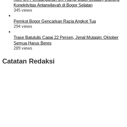
Konektivitas Antarwilayah di Bogor Selatan
345 views
Pemkot Bogor Gencarkan Razia Angkot Tua
294 views
Trase Batutulis Capai 22 Persen, Jenal Mutaqin: Oktober
Semua Harus Beres
289 views
Catatan Redaksi
Puluhan Ribu Masyarakat Bumi Tegar Beriman, Sambut Sukacita
Kedatangan Bupati Rudy Susmanto dan Wakil Bupati Bogor Ade
Ruhandi
Rudy Susmanto dan Ade Ruhandi Resmi Dilantik Presiden
Prabowo Sebagai Bupati Bogor dan Wakil Bupati Bogor Periode
2025-2030
Longsor di Sukajaya, Logistik Hasil Pemungutan Suara Pilkada