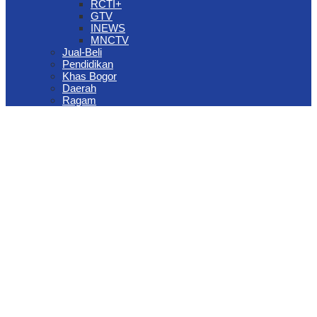
RCTI+
GTV
INEWS
MNCTV
Jual-Beli
Pendidikan
Khas Bogor
Daerah
Ragam
The Jungle Waterpark Bogor Kembali Raih Top Brand Award 2026
DPRD Kota Bogor Evaluasi DTSEN Bansos Pasca Ground
Checking
Muscab VII Hiswana Migas Bogor Digelar, Dedie Rachim
Tekankan Integritas dan Ketahanan Energi
Upaya Pemkot Bogor Menghadapi Dampak Kemarau Panjang
Pengelolaan Sampah Berbasis Waste to Energy Butuh Kolaborasi
Semua Pihak