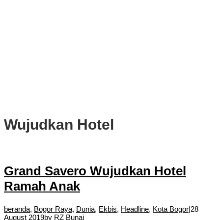
PWI, KONI, KNPI, Kadin, dan Blackcats Gelar Nobar Final Piala
Dunia 2026 Bersama Walikota Bogor
Infrastruktur, Transportasi, dan Mobilitas di Bawah Nahkoda
Dedie-Jenal
Kota dan Kabupaten Bogor Percepat Persiapan Pembangunan
PSEL Bogor Raya
DPRD Kota Bogor Soroti Jalan Kotor Akibat Proyek Trase Baru
Batutulis
Wujudkan Hotel
Grand Savero Wujudkan Hotel
Ramah Anak
beranda
,
Bogor Raya
,
Dunia
,
Ekbis
,
Headline
,
Kota Bogor
|
28
August 2019
by
RZ Bunai