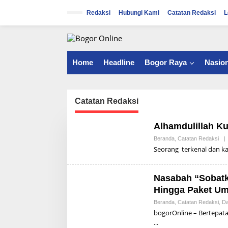
S
k
Redaksi
Hubungi Kami
Catatan Redaksi
L
i
p
t
o
c
Home
Headline
Bogor Raya
Nasion
o
n
t
e
Catatan Redaksi
n
t
Alhamdulillah K
Beranda
,
Catatan Redaksi
|
Seorang terkenal dan k
Nasabah “Sobatk
Hingga Paket U
Beranda
,
Catatan Redaksi
,
Da
bogorOnline – Bertepata