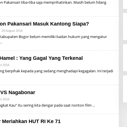
Y
 Pakansari tiba-tiba saja memprihatinkan. Masih belum hilang
I
A
Y
L
A
D
D
I
I
S
on Pakansari Masuk Kantong Siapa?
U
P
18 August 2016
B
R
Y
Kabupaten Bogor belum memiliki badan hukum yang mengatur
I
A
Y
L
A
D
D
I
I
S
 Hamel : Yang Gagal Yang Terkenal
U
P
st 2016
B
R
Y
ng berpihak kepada yang sedang menghadapi kegagalan. Ini terjadi
I
A
Y
L
A
D
D
I
I
S
 VS Nagabonar
U
P
st 2016
B
R
Y
kat Kau” itu sering kita dengar pada saat nonton film
I
A
Y
L
A
D
D
I
y Meriahkan HUT RI Ke 71
I
S