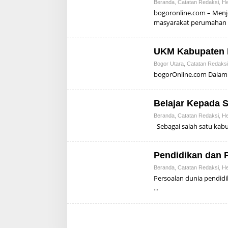
Beranda
,
Catatan Redaksi
,
He
bogoronline.com – Menj
masyarakat perumahan
UKM Kabupaten B
Bogor Utara
,
Catatan Redaksi
bogorOnline.com Dalam p
Belajar Kepada S
Beranda
,
Catatan Redaksi
,
He
Sebagai salah satu kabu
Pendidikan dan 
Beranda
,
Catatan Redaksi
,
He
Persoalan dunia pendidi