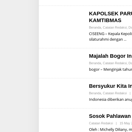
KAPOLSEK PAR
KAMTIBMAS
Beranda
,
Catatan Redaksi
,
Da
CISEENG – Kepala Kepoli
silaturahmi dengan
Majalah Bogor I
Beranda
,
Catatan Redaksi
,
Da
bogor – Menginjak tahun
Bersyukur Kita I
Beranda
,
Catatan Redaksi
|
Indonesia diberikan an
Sosok Pahlawan 
Catatan Redaksi
|
15 May 
Oleh : Michelly Diliany, 