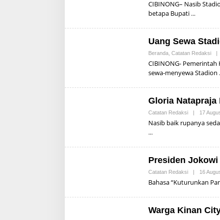
CIBINONG– Nasib Stadion
betapa Bupati
Uang Sewa Stadi
Beranda
,
Catatan Redaksi
|
CIBINONG- Pemerintah 
sewa-menyewa Stadion
Gloria Natapraja
Catatan Redaksi
|
17 Augu
Nasib baik rupanya seda
Presiden Jokowi
Catatan Redaksi
|
16 Augu
Bahasa “Kuturunkan Pang
Warga Kinan Cit