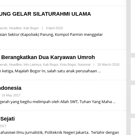
D
D
I
I
S
UNG GELAR SILATURAHMI ULAMA
U
P
R
I
erah
,
Headline
,
Kab Bogor
|
4 April 2018
B
Y
Y
sian Sektor (Kapolsek) Parung, Kompol Parmin menggelar
A
A
D
L
I
D
I
S
n Berangkatkan Dua Karyawan Umroh
U
P
erah
,
Headline
,
Info Lainnya
,
Kab Bogor
,
Kota Bogor
,
Nasional
|
26 March 2018
B
R
Y
 ketiga, Majalah Bogor In, salah satu anak perusahaan
I
A
Y
L
A
D
D
I
ndonesia
I
S
U
16 May 2017
B
P
Y
ugerah yang begitu melimpah oleh Allah SWT, Tuhan Yang Maha
R
A
I
L
Y
D
A
I
Sejati
D
S
I
U
2017
B
P
Y
mahasiswi Ilmu Jurnalistik, Politeknik Negeri Jakarta. Terlahir dengan
R
A