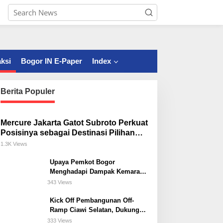
ksi
Bogor IN E-Paper
Index
Berita Populer
Mercure Jakarta Gatot Subroto Perkuat
Posisinya sebagai Destinasi Pilihan
untuk Bisnis, Staycation, Meeting, dan
1.3K Views
Kuliner di Jakarta Selatan
Upaya Pemkot Bogor
Menghadapi Dampak Kemarau
Panjang
343 Views
Kick Off Pembangunan Off-
Ramp Ciawi Selatan, Dukung
Konektivitas Antarwilayah di
333 Views