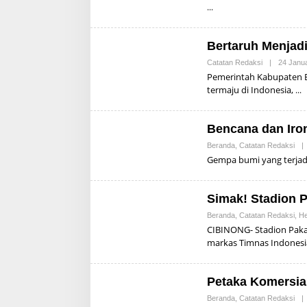
Bertaruh Menjad
Catatan Redaksi
|
24 Janu
Pemerintah Kabupaten Bo
termaju di Indonesia,
Bencana dan Iron
Beranda
,
Catatan Redaksi
|
Gempa bumi yang terjadi
Simak! Stadion 
Beranda
,
Catatan Redaksi
,
He
CIBINONG- Stadion Paka
markas Timnas Indones
Petaka Komersial
Beranda
,
Catatan Redaksi
|