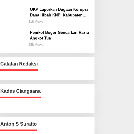
Bogor Selatan
OKP Laporkan Dugaan Korupsi
Dana Hibah KNPI Kabupaten
Bogor Tahun Anggaran 2025 Ke
318 Views
Kejaksaan
Pemkot Bogor Gencarkan Razia
Angkot Tua
288 Views
Catatan Redaksi
Kades Ciangsana
Anton S Suratto