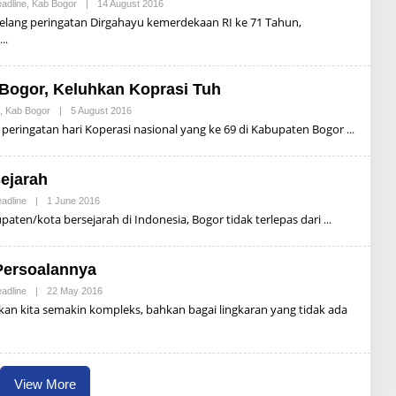
U
adline
,
Kab Bogor
|
14 August 2016
B
P
Y
elang peringatan Dirgahayu kemerdekaan RI ke 71 Tahun,
R
A
I
L
Y
D
A
I
D
S
ogor, Keluhkan Koprasi Tuh
I
U
P
,
Kab Bogor
|
5 August 2016
B
R
Y
eringatan hari Koperasi nasional yang ke 69 di Kabupaten Bogor
I
R
Y
U
A
L
D
L
ejarah
I
I
M
adline
|
1 June 2016
B
E
Y
paten/kota bersejarah di Indonesia, Bogor tidak terlepas dari
G
A
I
L
D
I
Persoalannya
S
U
adline
|
22 May 2016
B
P
Y
kan kita semakin kompleks, bahkan bagai lingkaran yang tidak ada
R
A
I
L
Y
D
A
I
D
S
I
U
View More
P