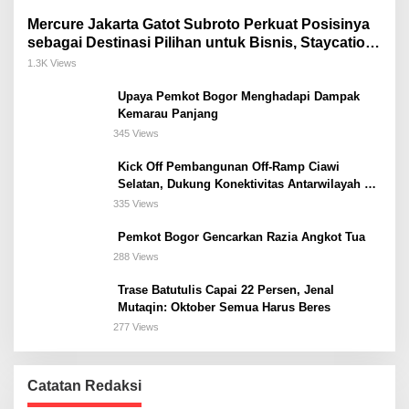
Mercure Jakarta Gatot Subroto Perkuat Posisinya
sebagai Destinasi Pilihan untuk Bisnis, Staycation,
Meeting, dan Kuliner di Jakarta Selatan
1.3K Views
Upaya Pemkot Bogor Menghadapi Dampak
Kemarau Panjang
345 Views
Kick Off Pembangunan Off-Ramp Ciawi
Selatan, Dukung Konektivitas Antarwilayah di
Bogor Selatan
335 Views
Pemkot Bogor Gencarkan Razia Angkot Tua
288 Views
Trase Batutulis Capai 22 Persen, Jenal
Mutaqin: Oktober Semua Harus Beres
277 Views
Catatan Redaksi