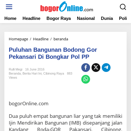
S
k
i
Home
Headline
Bogor Raya
Nasional
Dunia
Politi
p
t
o
c
Homepage
/
Headline
/
beranda
P
o
u
n
Puluhan Bangunan Bodong Gor
l
t
u
Pekansari Di Bongkar Pol PP
e
h
n
a
t
Rulli Megi
16 June 2016
n
Beranda
,
Berita Hari Ini
,
Cibinong Raya
883
B
Views
a
n
g
u
bogorOnline.com
n
a
Dua puluh empat bangunan liar yang tak memiliki
n
Ijin Mendirikan Bangunan (IMB) disepanjang jalan
B
o
Kandang Roda-GOR Pakansari, Cibinong,