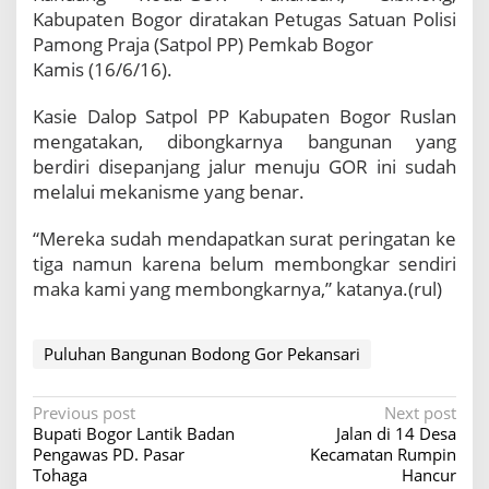
d
Kabupaten Bogor diratakan Petugas Satuan Polisi
o
Pamong Praja (Satpol PP) Pemkab Bogor
n
Kamis (16/6/16).
g
G
o
Kasie Dalop Satpol PP Kabupaten Bogor Ruslan
r
mengatakan, dibongkarnya bangunan yang
P
berdiri disepanjang jalur menuju GOR ini sudah
e
melalui mekanisme yang benar.
k
a
“Mereka sudah mendapatkan surat peringatan ke
n
s
tiga namun karena belum membongkar sendiri
a
maka kami yang membongkarnya,” katanya.(rul)
r
i
D
Puluhan Bangunan Bodong Gor Pekansari
i
B
o
P
Previous post
Next post
n
Bupati Bogor Lantik Badan
Jalan di 14 Desa
o
g
Pengawas PD. Pasar
Kecamatan Rumpin
k
s
Tohaga
Hancur
a