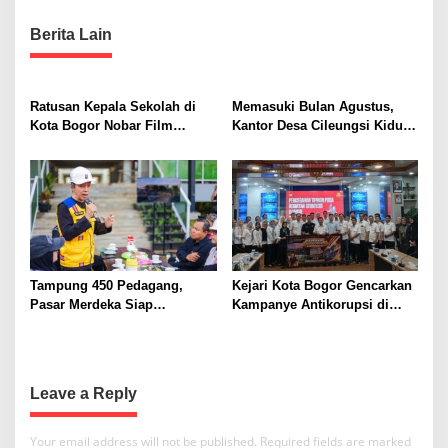
t
r
Berita Lain
P
n
o
a
l
P
v
Ratusan Kepala Sekolah di
Memasuki Bulan Agustus,
P
i
Kota Bogor Nobar Film
Kantor Desa Cileungsi Kidul
“Pramuka”, Dorong
Tampil Beda
g
Penguatan Pendidikan
a
Karakter
t
i
o
Tampung 450 Pedagang,
Kejari Kota Bogor Gencarkan
n
Pasar Merdeka Siap
Kampanye Antikorupsi di
Beroperasi
Perumda Tirta Pakuan, Fokus
Cegah Penyimpangan
Anggaran
Leave a Reply
Your email address will not be published.
Required fields are marked