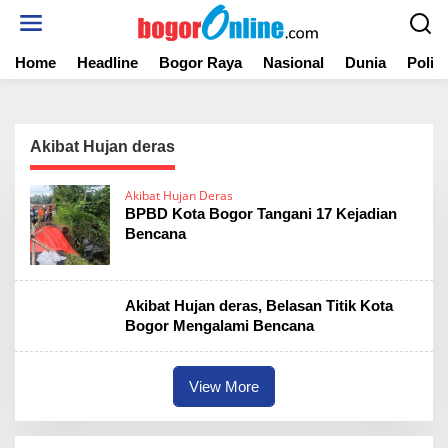
S
k
i
Home
Headline
Bogor Raya
Nasional
Dunia
Politi
p
t
o
c
o
Akibat Hujan deras
n
t
Akibat Hujan Deras
e
BPBD Kota Bogor Tangani 17 Kejadian
n
Bencana
t
Akibat Hujan deras, Belasan Titik Kota
Bogor Mengalami Bencana
View More