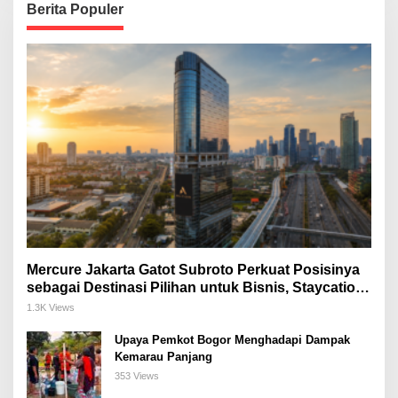
Berita Populer
Mercure Jakarta Gatot Subroto Perkuat Posisinya
sebagai Destinasi Pilihan untuk Bisnis, Staycation,
Meeting, dan Kuliner di Jakarta Selatan
1.3K Views
Upaya Pemkot Bogor Menghadapi Dampak
Kemarau Panjang
353 Views