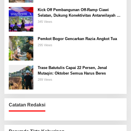
Kick Off Pembangunan Off-Ramp Ciawi
Selatan, Dukung Konektivitas Antarwilayah di
Bogor Selatan
345 Views
Pemkot Bogor Gencarkan Razia Angkot Tua
295 Views
Trase Batutulis Capai 22 Persen, Jenal
Mutaqin: Oktober Semua Harus Beres
289 Views
Catatan Redaksi