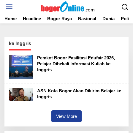
S
k
i
Home
Headline
Bogor Raya
Nasional
Dunia
Politi
p
t
o
c
o
ke Inggris
n
t
Pemkot Bogor Fasilitasi Edufair 2026,
e
Pelajar Dibekali Informasi Kuliah ke
n
Inggris
t
ASN Kota Bogor Akan Dikirim Belajar ke
Inggris
View More