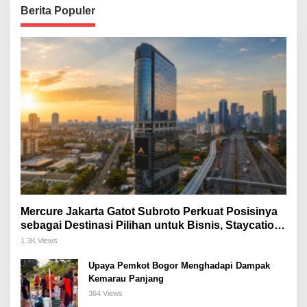
Berita Populer
Mercure Jakarta Gatot Subroto Perkuat Posisinya
sebagai Destinasi Pilihan untuk Bisnis, Staycation,
Meeting, dan Kuliner di Jakarta Selatan
1.3K Views
Upaya Pemkot Bogor Menghadapi Dampak
Kemarau Panjang
364 Views