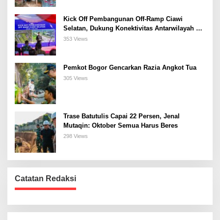
Kick Off Pembangunan Off-Ramp Ciawi
Selatan, Dukung Konektivitas Antarwilayah di
Bogor Selatan
353 Views
Pemkot Bogor Gencarkan Razia Angkot Tua
305 Views
Trase Batutulis Capai 22 Persen, Jenal
Mutaqin: Oktober Semua Harus Beres
298 Views
Catatan Redaksi