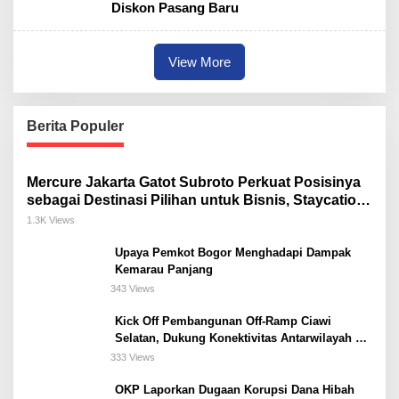
Diskon Pasang Baru
View More
Berita Populer
Mercure Jakarta Gatot Subroto Perkuat Posisinya
sebagai Destinasi Pilihan untuk Bisnis, Staycation,
Meeting, dan Kuliner di Jakarta Selatan
1.3K Views
Upaya Pemkot Bogor Menghadapi Dampak
Kemarau Panjang
343 Views
Kick Off Pembangunan Off-Ramp Ciawi
Selatan, Dukung Konektivitas Antarwilayah di
Bogor Selatan
333 Views
OKP Laporkan Dugaan Korupsi Dana Hibah