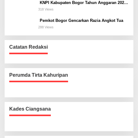
KNPI Kabupaten Bogor Tahun Anggaran 2025
Ke Kejaksaan
318 Views
Pemkot Bogor Gencarkan Razia Angkot Tua
288 Views
Catatan Redaksi
Perumda Tirta Kahuripan
Kades Ciangsana