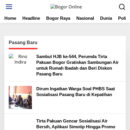
S
k
i
Home
Headline
Bogor Raya
Nasional
Dunia
Politi
p
t
o
c
o
Pasang Baru
n
t
Sambut HJB ke-544, Perumda Tirta
e
Pakuan Bogor Gratiskan Sambungan Air
n
untuk Rumah Ibadah dan Beri Diskon
t
Pasang Baru
Dirum Ingatkan Warga Soal PHBS Saat
Sosialisasi Pasang Baru di Kepatihan
Tirta Pakuan Gencar Sosialisasi Air
Bersih, Aplikasi Simotip Hingga Promo