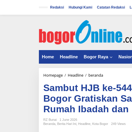
S
k
Redaksi
Hubungi Kami
Catatan Redaksi
L
i
p
t
o
c
o
n
t
Home
Headline
Bogor Raya
Nasion
e
n
t
Homepage
/
Headline
/
beranda
S
a
Sambut HJB ke-544
m
b
Bogor Gratiskan S
u
t
Rumah Ibadah dan 
H
J
B
RZ Bunai
1 June 2026
Beranda
,
Berita Hari Ini
,
Headline
,
Kota Bogor
249 Views
k
e