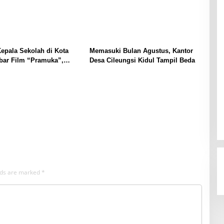
epala Sekolah di Kota
Memasuki Bulan Agustus, Kantor
bar Film “Pramuka”,
Desa Cileungsi Kidul Tampil Beda
enguatan Pendidikan
elds are marked
*