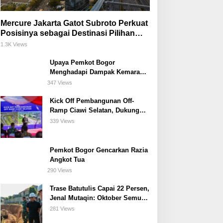
Mercure Jakarta Gatot Subroto Perkuat
Posisinya sebagai Destinasi Pilihan
untuk Bisnis, Staycation, Meeting, dan
1.3K Views
Kuliner di Jakarta Selatan
Upaya Pemkot Bogor
Menghadapi Dampak Kemarau
Panjang
347 Views
Kick Off Pembangunan Off-
Ramp Ciawi Selatan, Dukung
Konektivitas Antarwilayah di
339 Views
Bogor Selatan
Pemkot Bogor Gencarkan Razia
Angkot Tua
290 Views
Trase Batutulis Capai 22 Persen,
Jenal Mutaqin: Oktober Semua
Harus Beres
281 Views