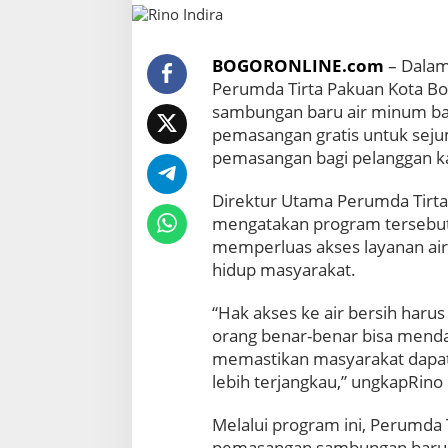
-
5
4
BOGORONLINE.com
– Dalam
4
Perumda Tirta Pakuan Kota 
,
sambungan baru air minum bag
P
e
pemasangan gratis untuk sejuml
r
pemasangan bagi pelanggan ka
u
m
Direktur Utama Perumda Tirta
d
mengatakan program tersebut
a
memperluas akses layanan air
T
i
hidup masyarakat.
r
t
“Hak akses ke air bersih har
a
orang benar-benar bisa menda
P
memastikan masyarakat dapat
a
k
lebih terjangkau,” ungkapRino
u
a
Melalui program ini, Perumd
n
pemasangan sambungan baru un