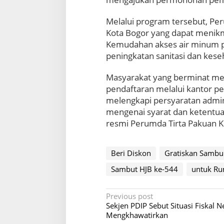
i
r
Melalui program tersebut, Pe
u
Kota Bogor yang dapat menikma
n
Kemudahan akses air minum p
t
u
peningkatan sanitasi dan kes
k
R
Masyarakat yang berminat me
u
pendaftaran melalui kantor p
m
melengkapi persyaratan adminis
a
mengenai syarat dan ketentua
h
I
resmi Perumda Tirta Pakuan K
b
a
d
Beri Diskon
Gratiskan Sambu
a
h
Sambut HJB ke-544
untuk Ru
d
a
P
Previous post
n
Sekjen PDIP Sebut Situasi Fiskal N
B
o
Mengkhawatirkan
e