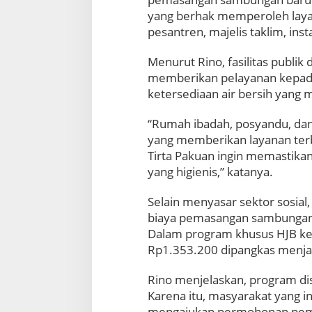
B
yang berhak memperoleh laya
o
pesantren, majelis taklim, ins
g
o
r
Menurut Rino, fasilitas publik
G
memberikan pelayanan kepada
r
ketersediaan air bersih yang
a
t
“Rumah ibadah, posyandu, dan
i
s
yang memberikan layanan terb
k
Tirta Pakuan ingin memastikan
a
yang higienis,” katanya.
n
S
Selain menyasar sektor sosia
a
m
biaya pemasangan sambungan 
b
Dalam program khusus HJB ke-
u
Rp1.353.200 dipangkas menja
n
g
Rino menjelaskan, program dis
a
Karena itu, masyarakat yang 
n
A
mengajukan permohonan pem