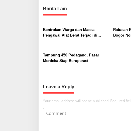
s
r
i
t
Berita Lain
D
n
i
s
a
k
Bentrokan Warga dan Massa
Ratusan K
v
o
Pengawal Alat Berat Terjadi di
Bogor No
n
i
Sukajaya, Belasan Orang Terluka
Dorong P
P
Karakter
g
a
Tampung 450 Pedagang, Pasar
s
a
Merdeka Siap Beroperasi
a
t
n
g
i
B
o
a
Leave a Reply
r
n
u
Your email address will not be published.
Required fi