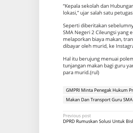
“Kepala sekolah dan Hubungan
lokasi,” ujar salah satu petuga
Seperti diberitakan sebelumny
SMA Negeri 2 Cileungsi yang 
melaporkan biaya makan, trans
dibayar oleh murid, ke Instagr
Hal itu berujung menuai polem
tunjangan makan bagi guru yan
para murid.(rul)
GMPRI Minta Penegak Hukum Pr
Makan Dan Transport Guru SMAN
P
Previous post
DPRD Rumuskan Solusi Untuk Bisk
o