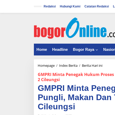
S
k
Redaksi
Hubungi Kami
Catatan Redaksi
L
i
p
t
o
c
o
n
t
Home
Headline
Bogor Raya
Nasion
e
n
t
Homepage
/
Index Berita
/
Berita Hari ini
G
M
GMPRI Minta Penegak Hukum Proses 
P
2 Cileungsi
R
I
GMPRI Minta Pene
M
i
Pungli, Makan Dan
n
Cileungsi
t
a
P