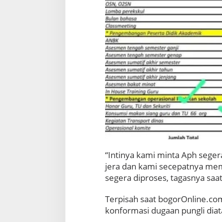
G
u
r
u
S
M
A
N
2
C
i
l
e
u
n
g
“Intinya kami minta Aph seger
s
jera dan kami secepatnya mem
i
segera diproses, tagasnya saa
Terpisah saat bogorOnline.c
konformasi dugaan pungli diat