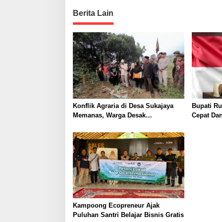
s
t
Berita Lain
n
a
v
i
g
a
Konflik Agraria di Desa Sukajaya
Bupati Ru
t
Memanas, Warga Desak
Cepat Da
i
Penggusuran Dihentikan
o
n
Kampoong Ecopreneur Ajak
Puluhan Santri Belajar Bisnis Gratis