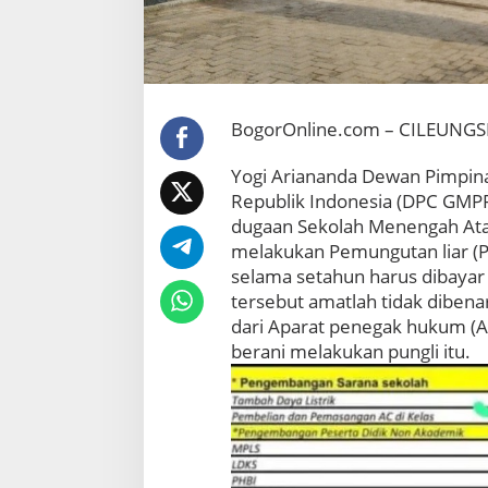
P
u
n
g
l
i
BogorOnline.com – CILEUNGS
,
M
a
Yogi Ariananda Dewan Pimpi
k
Republik Indonesia (DPC GMP
a
dugaan Sekolah Menengah Atas
n
melakukan Pemungutan liar (Pun
D
selama setahun harus dibayar 
a
n
tersebut amatlah tidak dibena
T
dari Aparat penegak hukum (
r
berani melakukan pungli itu.
a
n
s
p
o
r
t