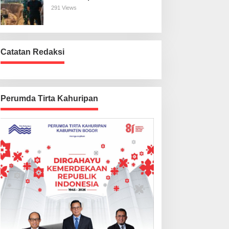
Harus Beres
291 Views
Catatan Redaksi
Perumda Tirta Kahuripan