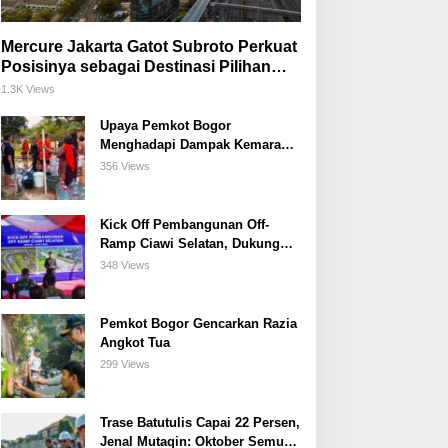
Mercure Jakarta Gatot Subroto Perkuat
Posisinya sebagai Destinasi Pilihan
untuk Bisnis, Staycation, Meeting, dan
1.3K Views
Kuliner di Jakarta Selatan
Upaya Pemkot Bogor
Menghadapi Dampak Kemarau
Panjang
356 Views
Kick Off Pembangunan Off-
Ramp Ciawi Selatan, Dukung
Konektivitas Antarwilayah di
348 Views
Bogor Selatan
Pemkot Bogor Gencarkan Razia
Angkot Tua
299 Views
Trase Batutulis Capai 22 Persen,
Jenal Mutaqin: Oktober Semua