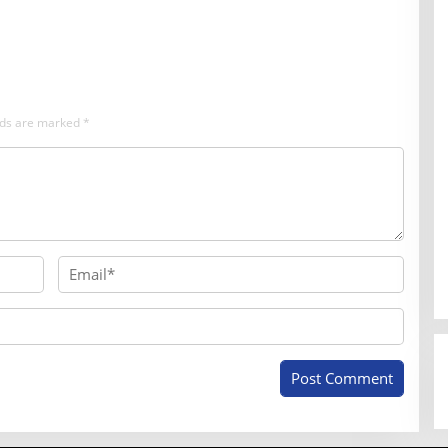
elds are marked
*