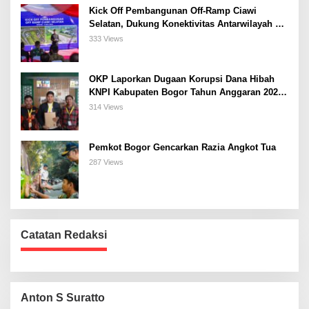
Kick Off Pembangunan Off-Ramp Ciawi
Selatan, Dukung Konektivitas Antarwilayah di
Bogor Selatan
333 Views
OKP Laporkan Dugaan Korupsi Dana Hibah
KNPI Kabupaten Bogor Tahun Anggaran 2025
Ke Kejaksaan
314 Views
Pemkot Bogor Gencarkan Razia Angkot Tua
287 Views
Catatan Redaksi
Anton S Suratto