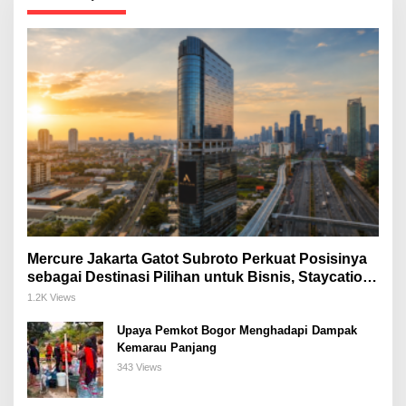
Mercure Jakarta Gatot Subroto Perkuat Posisinya
sebagai Destinasi Pilihan untuk Bisnis, Staycation,
Meeting, dan Kuliner di Jakarta Selatan
1.2K Views
Upaya Pemkot Bogor Menghadapi Dampak
Kemarau Panjang
343 Views