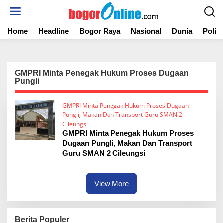
S
k
i
Home
Headline
Bogor Raya
Nasional
Dunia
Politi
p
t
o
c
o
GMPRI Minta Penegak Hukum Proses Dugaan
n
Pungli
t
e
GMPRI Minta Penegak Hukum Proses Dugaan
n
Pungli
,
Makan Dan Transport Guru SMAN 2
t
Cileungsi
GMPRI Minta Penegak Hukum Proses
Dugaan Pungli, Makan Dan Transport
Guru SMAN 2 Cileungsi
View More
Berita Populer