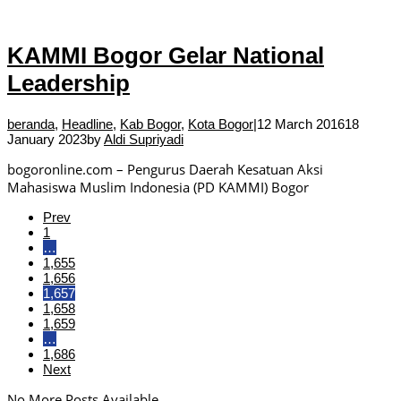
KAMMI Bogor Gelar National
Leadership
beranda
,
Headline
,
Kab Bogor
,
Kota Bogor
|
12 March 2016
18
January 2023
by
Aldi Supriyadi
bogoronline.com – Pengurus Daerah Kesatuan Aksi
Mahasiswa Muslim Indonesia (PD KAMMI) Bogor
Prev
1
…
1,655
1,656
1,657
1,658
1,659
…
1,686
Next
No More Posts Available.