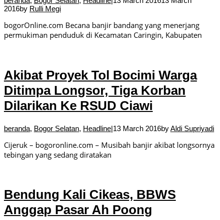
beranda
,
Bogor Selatan
,
Headline
|
13 March 2016
13 March
2016
by
Rulli Megi
bogorOnline.com Becana banjir bandang yang menerjang
permukiman penduduk di Kecamatan Caringin, Kabupaten
Akibat Proyek Tol Bocimi Warga
Ditimpa Longsor, Tiga Korban
Dilarikan Ke RSUD Ciawi
beranda
,
Bogor Selatan
,
Headline
|
13 March 2016
by
Aldi Supriyadi
Cijeruk – bogoronline.com – Musibah banjir akibat longsornya
tebingan yang sedang diratakan
Bendung Kali Cikeas, BBWS
Anggap Pasar Ah Poong