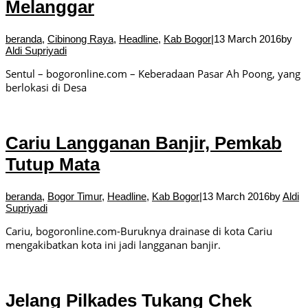
Melanggar
beranda
,
Cibinong Raya
,
Headline
,
Kab Bogor
|
13 March 2016
by
Aldi Supriyadi
Sentul – bogoronline.com – Keberadaan Pasar Ah Poong, yang
berlokasi di Desa
Cariu Langganan Banjir, Pemkab
Tutup Mata
beranda
,
Bogor Timur
,
Headline
,
Kab Bogor
|
13 March 2016
by
Aldi
Supriyadi
Cariu, bogoronline.com-Buruknya drainase di kota Cariu
mengakibatkan kota ini jadi langganan banjir.
Jelang Pilkades Tukang Chek