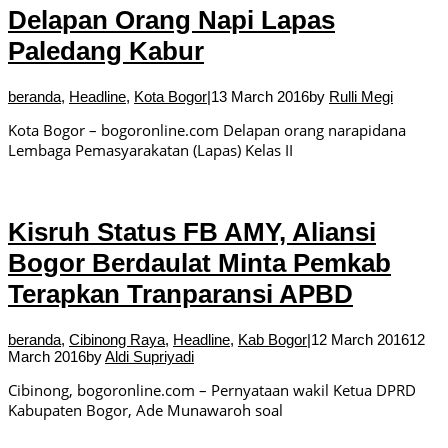
Delapan Orang Napi Lapas
Paledang Kabur
beranda
,
Headline
,
Kota Bogor
|
13 March 2016
by
Rulli Megi
Kota Bogor – bogoronline.com Delapan orang narapidana
Lembaga Pemasyarakatan (Lapas) Kelas II
Kisruh Status FB AMY, Aliansi
Bogor Berdaulat Minta Pemkab
Terapkan Tranparansi APBD
beranda
,
Cibinong Raya
,
Headline
,
Kab Bogor
|
12 March 2016
12
March 2016
by
Aldi Supriyadi
Cibinong, bogoronline.com – Pernyataan wakil Ketua DPRD
Kabupaten Bogor, Ade Munawaroh soal