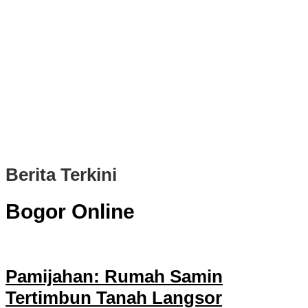
PWI, KONI, KNPI, Kadin, dan Blackcats Gelar Nobar Final Piala
Dunia 2026 Bersama Walikota Bogor
Infrastruktur, Transportasi, dan Mobilitas di Bawah Nahkoda
Dedie-Jenal
Kota dan Kabupaten Bogor Percepat Persiapan Pembangunan
PSEL Bogor Raya
DPRD Kota Bogor Soroti Jalan Kotor Akibat Proyek Trase Baru
Batutulis
Berita Terkini
Bogor Online
Pamijahan: Rumah Samin
Tertimbun Tanah Langsor