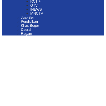
RCTI+
GTV
INEWS
MNCTV
Jual-Beli
Pendidikan
Khas Bogor
Daerah
Ragam
The Jungle Waterpark Bogor Kembali Raih Top Brand Award 2026
DPRD Kota Bogor Evaluasi DTSEN Bansos Pasca Ground
Checking
Muscab VII Hiswana Migas Bogor Digelar, Dedie Rachim
Tekankan Integritas dan Ketahanan Energi
Upaya Pemkot Bogor Menghadapi Dampak Kemarau Panjang
Pengelolaan Sampah Berbasis Waste to Energy Butuh Kolaborasi
Semua Pihak