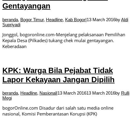
Gentayangan
beranda
,
Bogor Timur
,
Headline
,
Kab Bogor
|
13 March 2016
by
Aldi
Supriyadi
Jonggol, bogoronline.com-Menjelang pelaksanaan Pemilihan
Kepala Desa (Pilkades) tukang chek mulai gentayangan.
Keberadaan
KPK: Warga Bila Pejabat Tidak
Lapor Kekayaan Jangan Dipilih
beranda
,
Headline
,
Nasional
|
13 March 2016
13 March 2016
by
Rulli
Megi
bogorOnline.com Disadur dari salah satu media online
nasional, Komisi Pemberantasan Korupsi (KPK)