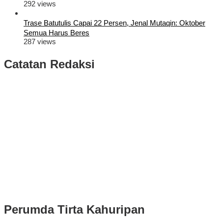
292 views
Trase Batutulis Capai 22 Persen, Jenal Mutaqin: Oktober
Semua Harus Beres
287 views
Catatan Redaksi
Puluhan Ribu Masyarakat Bumi Tegar Beriman, Sambut Sukacita
Kedatangan Bupati Rudy Susmanto dan Wakil Bupati Bogor Ade
Ruhandi
Rudy Susmanto dan Ade Ruhandi Resmi Dilantik Presiden
Prabowo Sebagai Bupati Bogor dan Wakil Bupati Bogor Periode
2025-2030
Longsor di Sukajaya, Logistik Hasil Pemungutan Suara Pilkada
Serentak 2024 di Kabupaten Bogor Belum Bisa di Angkut ke PPS
Perumda Tirta Kahuripan