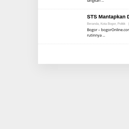
langkah
STS Mantapkan D
Beranda
,
Kota Bogor
,
Politik
Bogor – bogorOnline.co
rutinnya