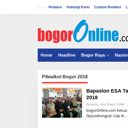
S
k
Redaksi
Hubungi Kami
Catatan Redaksi
L
i
p
t
o
c
o
n
t
Home
Headline
Bogor Raya
Nasion
e
n
t
Pilwalkot Bogor 2018
Bapaslon ESA Tar
2018
Beranda
,
Kota Bogor
,
Politik
bogorOnline.com Ketua 
Djoyodiningrat, Cep Al