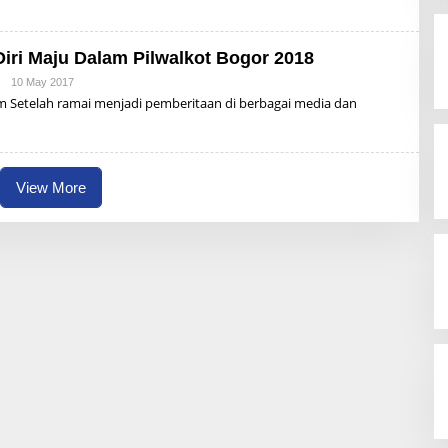
Z
B
U
N
iri Maju Dalam Pilwalkot Bogor 2018
A
I
|
10 May 2017
B
Y
m Setelah ramai menjadi pemberitaan di berbagai media dan
R
Z
B
U
N
A
View More
I