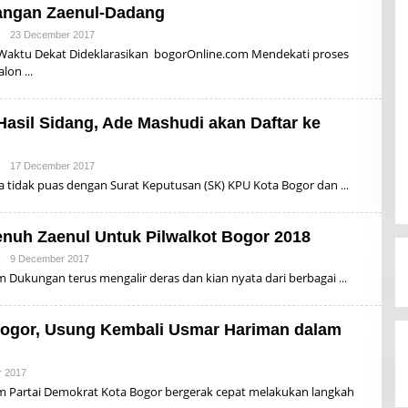
N
angan Zaenul-Dadang
A
I
|
23 December 2017
B
Y
 Waktu Dekat Dideklarasikan bogorOnline.com Mendekati proses
R
calon
Z
B
U
N
asil Sidang, Ade Mashudi akan Daftar ke
A
I
|
17 December 2017
B
Y
 tidak puas dengan Surat Keputusan (SK) KPU Kota Bogor dan
R
Z
B
U
nuh Zaenul Untuk Pilwalkot Bogor 2018
N
A
|
9 December 2017
B
I
Y
 Dukungan terus mengalir deras dan kian nyata dari berbagai
R
Z
B
U
ogor, Usung Kembali Usmar Hariman dalam
N
A
I
 2017
B
Y
m Partai Demokrat Kota Bogor bergerak cepat melakukan langkah
R